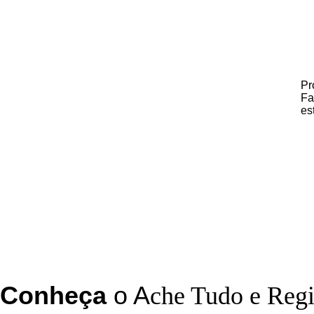
Pr
Fa
es
C
onheça
o
A
che Tudo e Reg