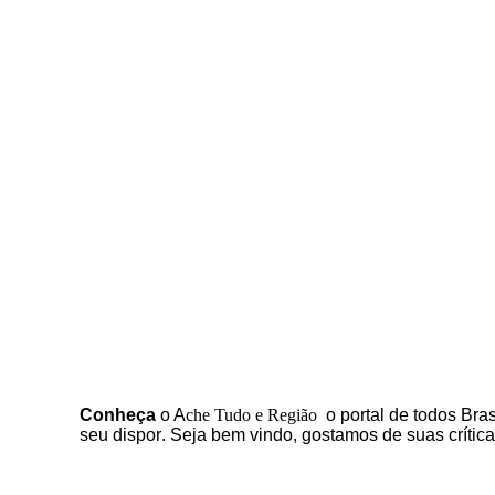
C
onheça
o
A
che Tudo e Região
o portal
de todos Bras
seu dispor
.
Seja b
em vindo
, g
ostamos de suas crític