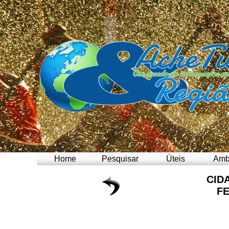
Home
Pesquisar
Úteis
Amb
CID
F