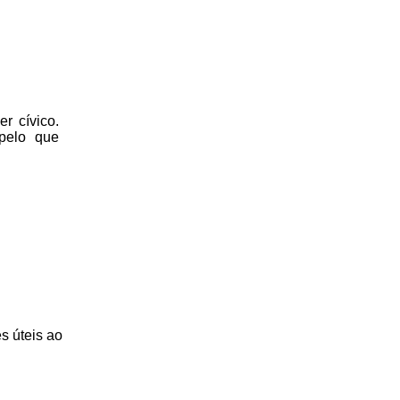
r cívico.
 pelo que
s úteis
ao