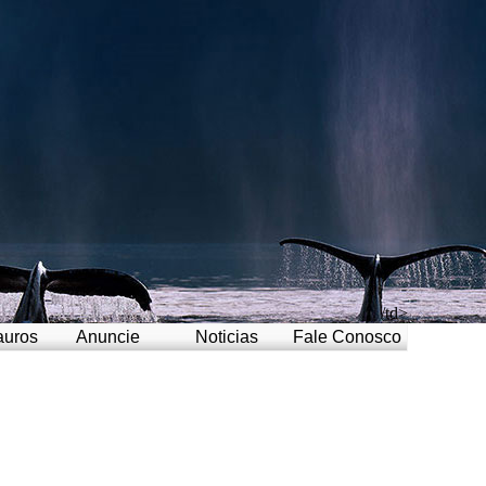
/td>
auros
Anuncie
Noticias
Fale Conosco