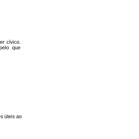
r cívico.
 pelo que
s úteis
ao