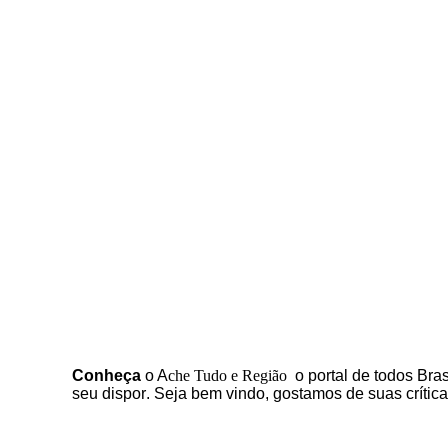
C
onheça
o
A
che Tudo e Região
o portal
de todos Bras
seu dispor
.
Seja b
em vindo
, g
ostamos de suas crític