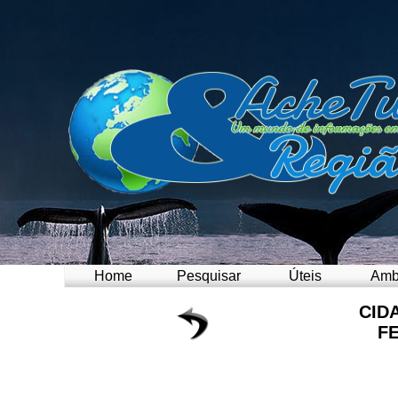
Home
Pesquisar
Úteis
Amb
CID
F