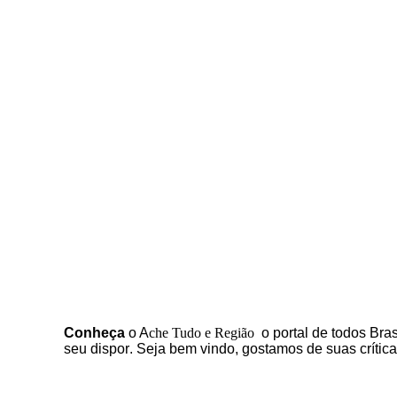
C
onheça
o
A
che Tudo e Região
o portal
de todos Bras
seu dispor
.
Seja b
em vindo
, g
ostamos de suas crític