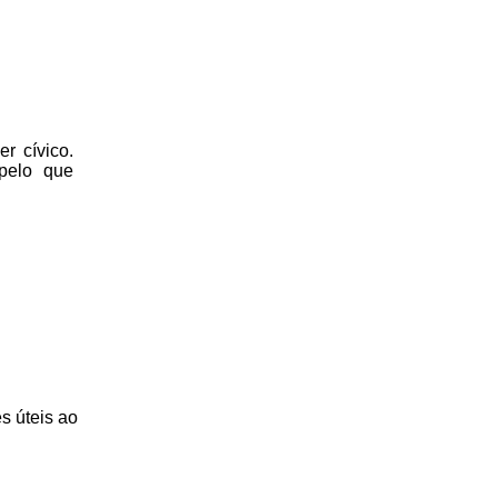
r cívico.
 pelo que
s úteis
ao