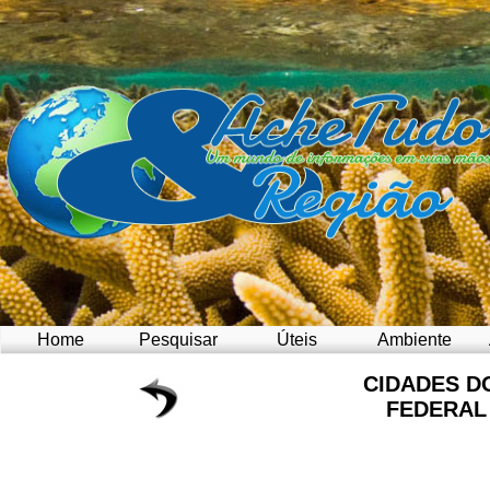
Home
Pesquisar
Úteis
Ambiente
CIDADES D
FEDERAL