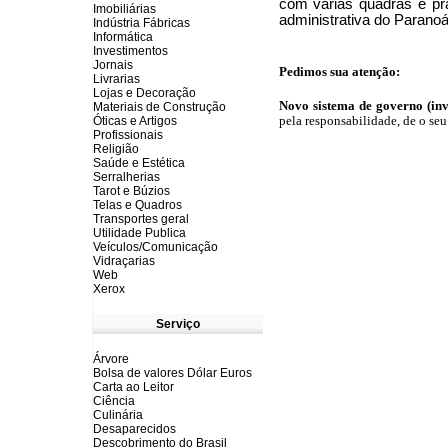
com várias quadras e pr
Imobiliárias
administrativa do Paranoá
Indústria Fábricas
Informática
Investimentos
Jornais
Pedimos sua atenção:
Livrarias
Lojas e Decoração
Novo sistema de governo (inve
Materiais de Construção
pela responsabilidade, de o seu
Óticas e Artigos
Profissionais
Religião
Saúde e Estética
Serralherias
Tarot e Búzios
Telas e Quadros
Transportes geral
Utilidade Publica
Veículos/Comunicação
Vidraçarias
Web
Xerox
Serviço
Árvore
Bolsa de valores Dólar Euros
Carta ao Leitor
Ciência
Culinária
Desaparecidos
Descobrimento do Brasil