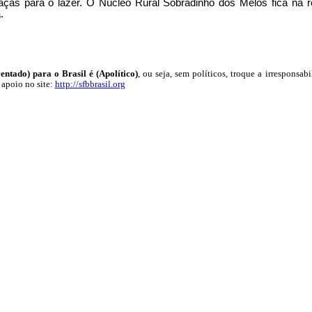
aças para o lazer. O Núcleo Rural Sobradinho dos Melos fica na r
.
ntado) para o Brasil é (Apolítico)
, ou seja, sem políticos, troque a irresponsab
 apoio no site:
http://sfbbrasil.org