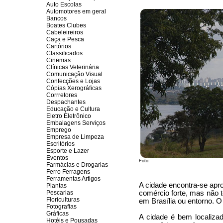
Auto Escolas
Automotores em geral
Bancos
Boates Clubes
Cabeleireiros
Caça e Pesca
Cartórios
Classificados
Cinemas
Clínicas Veterinária
Comunicação Visual
Confecções e Lojas
Cópias Xerográficas
Corrretores
Despachantes
Educação e Cultura
Eletro Eletrônico
Embalagens Serviços
Emprego
Empresa de Limpeza
Escritórios
Esporte e Lazer
Eventos
Foto:
Farmácias e Drogarias
Ferro Ferragens
Ferramentas Artigos
A cidade encontra-se apro
Plantas
Pescarias
comércio forte, mas não t
Floriculturas
em Brasília ou entorno. 
Fotografias
Gráficas
A cidade é bem localiza
Hotéis e Pousadas