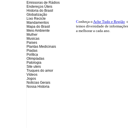
Emissoras de Rádios
Endereços
Ú
teis
Historia do Brasil
Globalização
Lixo Recicle
C
onheça o
A
che Tudo e Região
o
Mandamentos
temos
diversidade de informações
Mapa do Brasil
Meio Ambiente
a melhorar a cada ano.
Mulher
Musicas
Paises
Plantas Medicinais
Piadas
Política
Olimpíadas
Patologia
Site uteis
Truques do amor
Vídeos
Jogos
Noticias Gerais
Nossa Historia