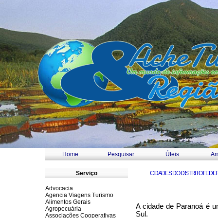
Home
Pesquisar
Úteis
Am
a
Serviço
CIDADES DO DISTRITO FEDE
Advocacia
Agencia Viagens Turismo
Alimentos Gerais
A cidade de Paranoá é uma
Agropecuária
Sul.
Associações Cooperativas