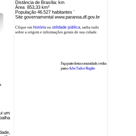
Distância de Brasília: km
Área 853,33 km²
População 46.527 habitantes '
Site governamental www.paranoa.df.gov.br
Clique em
história
ou
utilidade pública
, saiba tudo
sobre a origem e informações gerais de sua cidade.
Faça parte desta comunidade, venha
para o
Ache Tudo e Região
ui um
balha
dade,