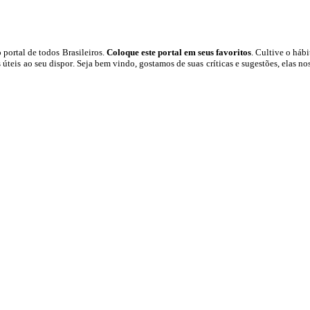
 portal
de todos Brasileiros.
Coloque este portal em seus favoritos
. Cultive o hábit
 úteis
ao seu dispor
.
Seja b
em vindo
, g
ostamos de suas críticas e sugestões, elas n