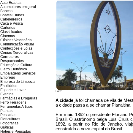
Auto Escolas
Automotores em geral
Bancos
Boates Clubes
Cabeleireiros
Caça e Pesca
Cartórios
Classificados
Cinemas
Clínicas Veterinária
Comunicação Visual
Confecções e Lojas
Cópias Xerográficas
Corrretores
Despachantes
Educação e Cultura
Eletro Eletrônico
Embalagens Serviços
Emprego
Empresa de Limpeza
Escritórios
Esporte e Lazer
Foto:
Eventos
Farmácias e Drogarias
A cidade
já foi chamada de vila de Mestr
Ferro Ferragens
a cidade passa a se chamar Planaltina
Ferramentas Artigos
Plantas
Em maio 1892 o presidente Floriano Pe
Pescarias
Floriculturas
Brasil. O astrônomo belga Luís Cruls 
Fotografias
1892, a partir do Rio de Janeiro, viaj
Gráficas
construída a nova capital do Brasil.
Hotéis e Pousadas