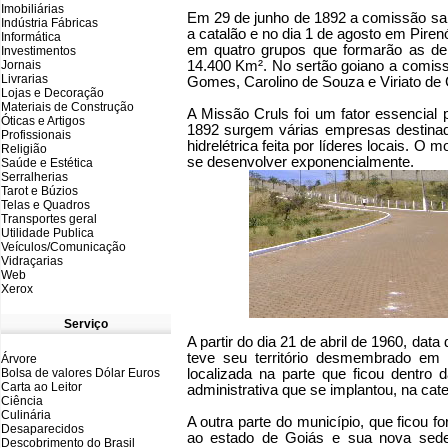
Imobiliárias
Em 29 de junho de 1892 a comissão sai
Indústria Fábricas
a catalão e no dia 1 de agosto em Pire
Informática
em quatro grupos que formarão as del
Investimentos
Jornais
14.400 Km². No sertão goiano a comiss
Livrarias
Gomes, Carolino de Souza e Viriato de C
Lojas e Decoração
Materiais de Construção
A Missão Cruls foi um fator essencial 
Óticas e Artigos
1892 surgem várias empresas destinada
Profissionais
hidrelétrica feita por líderes locais. O
Religião
se desenvolver exponencialmente.
Saúde e Estética
Serralherias
Tarot e Búzios
Telas e Quadros
Transportes geral
Utilidade Publica
Veículos/Comunicação
Vidraçarias
Web
Xerox
Serviço
A partir do dia 21 de abril de 1960, data
teve seu território desmembrado em 
Árvore
Bolsa de valores Dólar Euros
localizada na parte que ficou dentro d
Carta ao Leitor
administrativa que se implantou, na categ
Ciência
Culinária
A outra parte do município, que ficou fo
Desaparecidos
ao estado de Goiás e sua nova sede
Descobrimento do Brasil