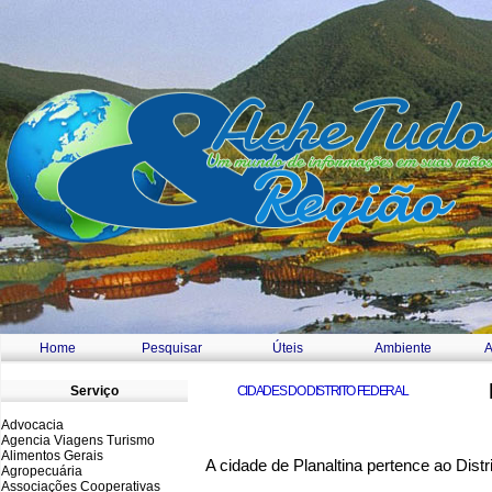
Home
Pesquisar
Úteis
Ambiente
A
a
Serviço
CIDADES DO DISTRITO FEDERAL
Advocacia
Agencia Viagens Turismo
Alimentos Gerais
A cidade de Planaltina pertence ao Distri
Agropecuária
Associações Cooperativas