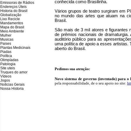
conhecida como Brasilinha.
Emissoras de Rádios
Endereços
Ú
teis
Historia do Brasil
Vários grupos de teatro surgiram em P
Globalização
no mundo das artes que atuam na cid
Lixo Recicle
Brasil.
Mandamentos
Mapa do Brasil
São mais de 3 mil atores e figurantes
Meio Ambiente
de prêmios nacionais de dramaturgia.
Mulher
auditório público para as apresentações
Musicas
Paises
uma política de apoio a esses artistas. 
Plantas Medicinais
aberto do Brasil.
Piadas
Política
Olimpíadas
Patologia
Site uteis
Pedimos sua atenção:
Truques do amor
Vídeos
Novo sistema de governo (inventado) para o B
Jogos
pela responsabilidade, de o seu apoio no site:
ht
Noticias Gerais
Nossa Historia