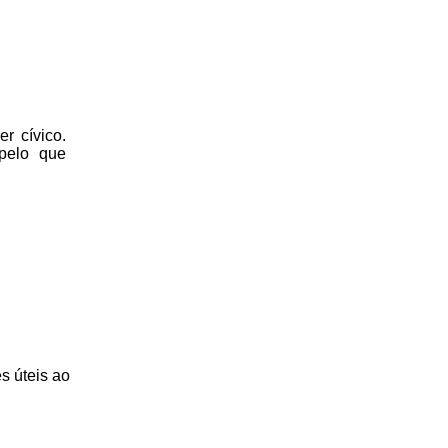
r cívico.
 pelo que
s úteis
ao