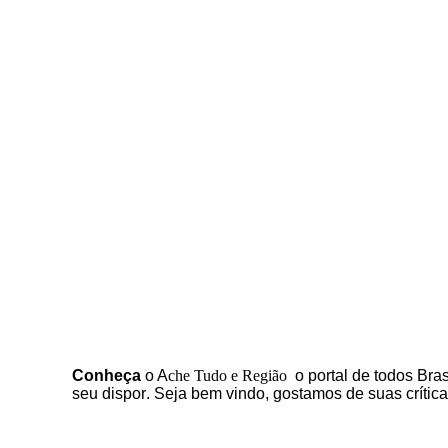
C
onheça
o
A
che Tudo e Região
o portal
de todos Bras
seu dispor
.
Seja b
em vindo
, g
ostamos de suas crític