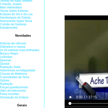
Teorias de Isaac Newton
Cinturão_Kuiper
Meio Interestelar
Teoria Sobre Estrelas
Eclipses do Sol e da Lua
Hambúrguer de Estrela
Nascimento Super Nova
Colisão de Galáxias
Extraterrestre
Novidades
Noticias de ciências
Diâmetros e massa
As 50 estrelas mais brilhantes
Buraco Negro
Leônidas
Quaosar
Quasar
Radiação Solar
Astronomia na Antiguidade
Chuvas de Meteoros
Curiosidades da Terra
Ozônio
Radiação
Forças gravitacionais
Sites de Astronomia
Fotos recentes
Simulação do Eclipse
Gerais