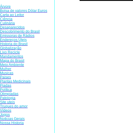
Árvore
Bolsa de valores Dólar Euros
Aristóteles era o único que h
Carta ao Leitor
Ciência
contestava, até surgir Galile
Culinária
balança hidrostática, que ori
Desaparecidos
Descobrimento do Brasil
folheto construiu a primeira 
Emissoras de Rádios
Endereços
Ú
teis
da Via Láctea a partir de 
Historia do Brasil
Globalização
Cop��rnico. Pressionado pel
Lixo Recicle
Mandamentos
com seus estudos que o Centro 
Mapa do Brasil
Meio Ambiente
ao redor dele como todos os pl
Mulher
Musicas
Paises
Plantas Medicinais
Foi condenado pela inquisiçã
Piadas
em discussão muitas idéias do 
Política
Olimpíadas
que os corpos pesados caem ma
Patologia
Site uteis
de que havia subido na torre 
Truques do amor
Vídeos
história nunca foi confirma
Jogos
Noticias Gerais
pesados caem com a mesma velo
Nossa Historia
célebre: "Epur si Muove!", tr