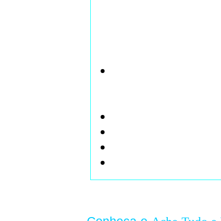
cego e condenado pela igreja
sua morte, em 1983, a mesma 
absolvição.
Principais Realizações
A Luneta Astronômica, com
montanhas da Lua, os satél
principalmente, os planet
A balança hidrostática
O compasso geométrico e 
Foi o primeiro a contestar 
Descobriu que a massa não