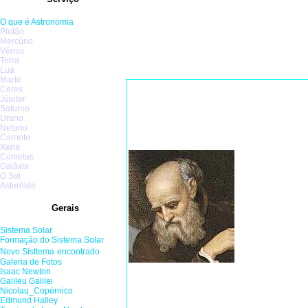
O que é Astronomia
Plutão
Mercúrio
Vênus
Terra
Lua
Marte
Ceres
Júpiter
Físico, 
Saturno
Urano
Galilei 
Netuno
Caronte
enunciou
Xena
Cometas
não segui
Galáxia
O Sol
mestres, 
Asteróide
da coinc
Gerais
havia mo
Seu pai 
Sistema Solar
Formaç
ão do
Sistema Solar
no porto 
Novo Sis
ttema
encontrado
Galeria de Fotos
um péssi
Isaac Newton
físicas (
Galileu Galilei
Nicolau_Copérnico
sonhadore
Edmund Halley