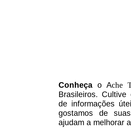
C
onheça
o A
che 
Brasileiros.
Cultive
de informações úte
g
ostamos de suas 
ajudam a melhorar a