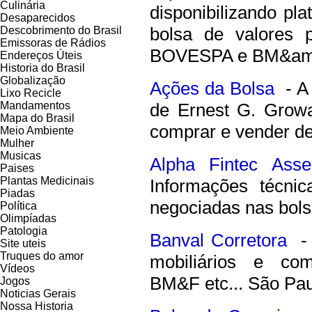
Culinária
disponibilizando pl
Desaparecidos
bolsa de valores 
Descobrimento do Brasil
Emissoras de Rádios
BOVESPA e BM&am
Endereços
Ú
teis
Historia do Brasil
Globalização
Ações da Bolsa
- A 
Lixo Recicle
Mandamentos
de Ernest G. Grow
Mapa do Brasil
comprar e vender de
Meio Ambiente
Mulher
Musicas
Alpha Fintec Asse
Paises
Plantas Medicinais
Informações técnic
Piadas
negociadas nas bolsa
Política
Olimpíadas
Patologia
Banval Corretora
- C
Site uteis
Truques do amor
mobiliários e com
Vídeos
BM&F etc... São Pau
Jogos
Noticias Gerais
Nossa Historia