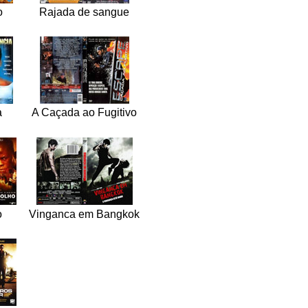
o
Rajada de sangue
a
A Caçada ao Fugitivo
o
Vinganca em Bangkok