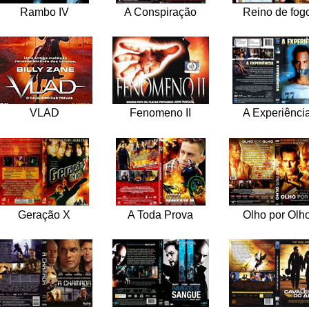
Rambo IV
A Conspiração
Reino de fog
VLAD
Fenomeno II
A Experiênci
Geração X
A Toda Prova
Olho por Olh