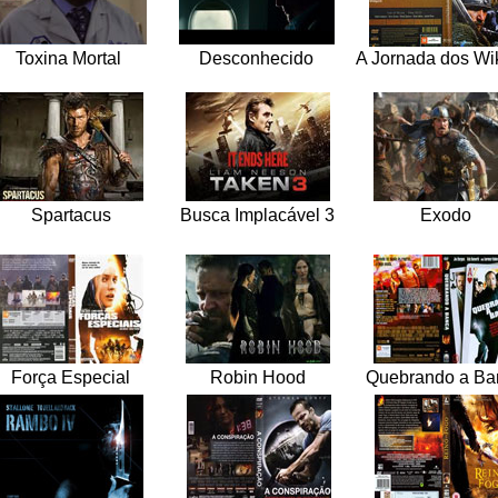
Toxina Mortal
Desconhecido
A Jornada dos Wi
Spartacus
Busca Implacável 3
Exodo
Força Especial
Robin Hood
Quebrando a Ba