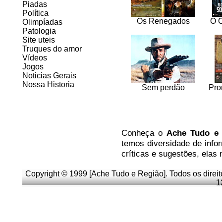
Piadas
Política
Os Renegados
O C
Olimpíadas
Patologia
Site uteis
Truques do amor
Vídeos
Jogos
Noticias Gerais
Nossa Historia
Sem perdão
Pro
Co
nheça
o
A
che Tudo e
temos
diversidade de info
críticas e sugestões, elas
Copyright © 1999 [Ache Tudo e Região]. Todos os direi
1