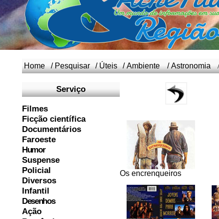
Home
/
Pesquisar
/
Úteis
/
Ambiente
/
Astronomia
Serviço
Filmes
Ficção científica
Documentários
Faroeste
Humor
Suspense
Policial
Os encrenqueiros
Diversos
Infantil
Desenhos
Ação