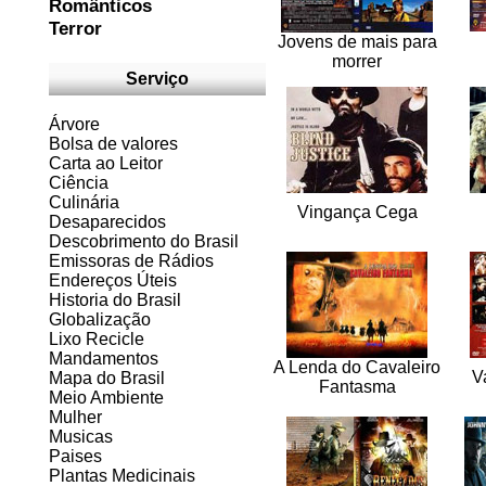
Românticos
Terror
Jovens de mais para
morrer
Serviço
Árvore
Bolsa de valores
Carta ao Leitor
Ciência
Culinária
Vingança Cega
Desaparecidos
Descobrimento do Brasil
Emissoras de Rádios
Endereços
Ú
teis
Historia do Brasil
Globalização
Lixo Recicle
Mandamentos
A Lenda do Cavaleiro
V
Mapa do Brasil
Fantasma
Meio Ambiente
Mulher
Musicas
Paises
Plantas Medicinais