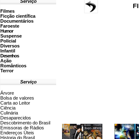
Serviço
F
Filmes
Ficção científica
Documentários
Faroeste
Humor
Suspense
Policial
Diversos
Infantil
Desenhos
Ação
Românticos
Terror
Serviço
Árvore
Bolsa de valores
Carta ao Leitor
Ciência
Culinária
Desaparecidos
Descobrimento do Brasil
Emissoras de Rádios
Endereços
Ú
teis
Historia do Brasil