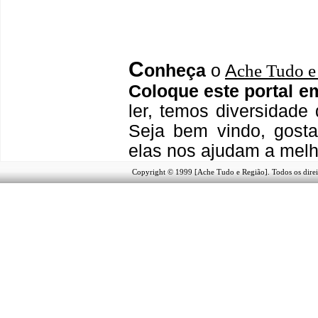
C
onheça
o
A
che Tudo e
Coloque este portal e
ler, temos
diversidade 
Seja b
em vindo
, g
ost
elas nos ajudam a melh
Copyright © 1999 [Ache Tudo e Região]. Todos os direi