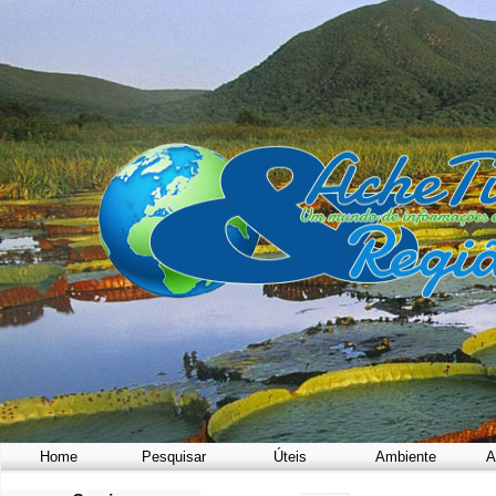
Home
Pesquisar
Úteis
Ambiente
A
a