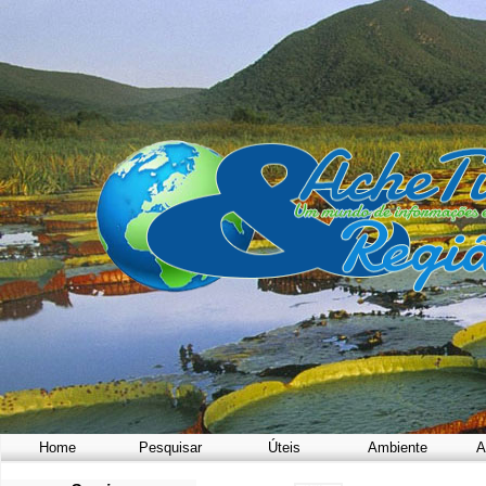
Home
Pesquisar
Úteis
Ambiente
A
a