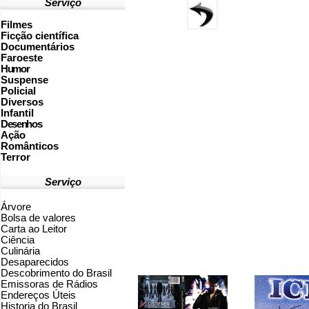
Serviço
Filmes
Ficção científica
Documentários
Faroeste
Humor
Suspense
Policial
Diversos
Infantil
Desenhos
Ação
Românticos
Terror
Serviço
Árvore
Bolsa de valores
Carta ao Leitor
Ciência
Culinária
Desaparecidos
Descobrimento do Brasil
Emissoras de Rádios
Endereços
Ú
teis
Historia do Brasil