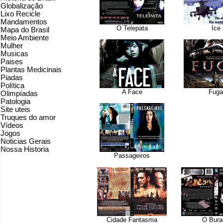
Globalização
Lixo Recicle
Mandamentos
O Telepata
Ice
Mapa do Brasil
Meio Ambiente
Mulher
Musicas
Paises
Plantas Medicinais
Piadas
Política
A Face
Fuga
Olimpíadas
Patologia
Site uteis
Truques do amor
Vídeos
Jogos
Noticias Gerais
Nossa Historia
Passageiros
Cidade Fantasma
O Bura