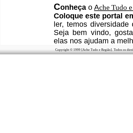
C
onheça
o
A
che Tudo e
Coloque este portal e
ler, temos
diversidade 
Seja b
em vindo
, g
ost
elas nos ajudam a melh
Copyright © 1999 [Ache Tudo e Região]. Todos os direi