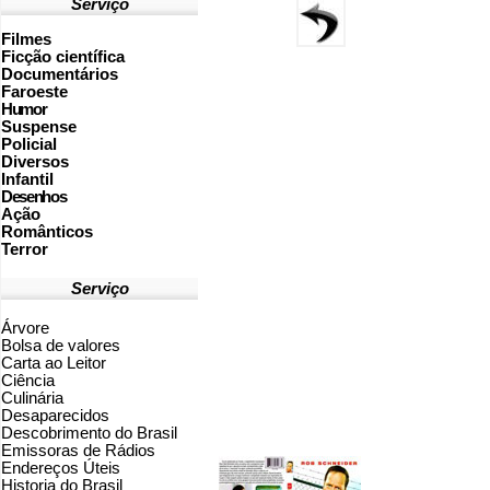
Serviço
Filmes
Ficção científica
Documentários
Faroeste
Humor
Suspense
Policial
Diversos
Infantil
Desenhos
Ação
Românticos
Terror
Serviço
Árvore
Bolsa de valores
Carta ao Leitor
Ciência
Culinária
Desaparecidos
Descobrimento do Brasil
Emissoras de Rádios
Endereços
Ú
teis
Historia do Brasil