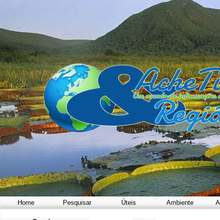
Home
Pesquisar
Úteis
Ambiente
A
a