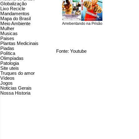
Globalização
Lixo Recicle
Mandamentos
Mapa do Brasil
Meio Ambiente
Arrebentando na Prisão
Mulher
Musicas
Paises
Plantas Medicinais
Piadas
Fonte: Youtube
Política
Olimpíadas
Patologia
Site uteis
Truques do amor
Vídeos
Jogos
Noticias Gerais
Nossa Historia