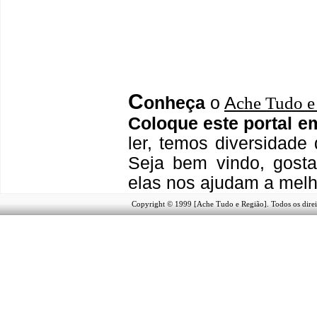
C
onheça
o
A
che Tudo e
Coloque este portal e
ler, temos
diversidade 
Seja b
em vindo
, g
ost
elas nos ajudam a melh
Copyright © 1999 [Ache Tudo e Região]. Todos os direi