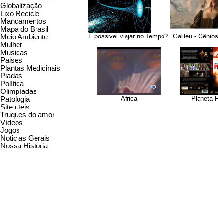
Globalização
Lixo Recicle
Mandamentos
Mapa do Brasil
É possivel viajar no Tempo?
Galileu - Gênio
Meio Ambiente
Mulher
Musicas
Paises
Plantas Medicinais
Piadas
Política
Olimpíadas
Africa
Planeta 
Patologia
Site uteis
Truques do amor
Vídeos
Jogos
Noticias Gerais
Nossa Historia