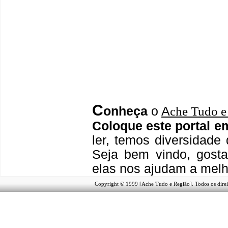
C
onheça
o
A
che Tudo e
Coloque este portal e
ler, temos
diversidade 
Seja b
em vindo
, g
ost
elas nos ajudam a melh
Copyright © 1999 [Ache Tudo e Região]. Todos os direi