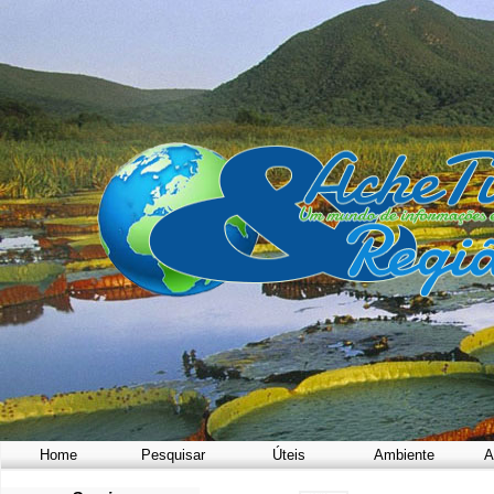
Home
Pesquisar
Úteis
Ambiente
A
a