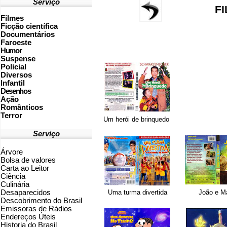
Serviço
FI
Filmes
Ficção científica
Documentários
Faroeste
Humor
Suspense
Policial
Diversos
Infantil
Desenhos
Ação
Românticos
Terror
Um herói de brinquedo
Serviço
Árvore
Bolsa de valores
Carta ao Leitor
Ciência
Culinária
Desaparecidos
Uma turma divertida
João e M
Descobrimento do Brasil
Emissoras de Rádios
Endereços
Ú
teis
Historia do Brasil