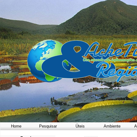
Home
Pesquisar
Úteis
Ambiente
A
a