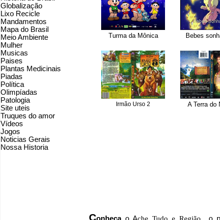
Globalização
Lixo Recicle
Mandamentos
Mapa do Brasil
Turma da Mônica
Bebes sonh
Meio Ambiente
Mulher
Musicas
Paises
Plantas Medicinais
Piadas
Política
Olimpíadas
Patologia
Irmão Urso 2
A Terra do
Site uteis
Truques do amor
Vídeos
Jogos
Noticias Gerais
Nossa Historia
C
onheça
o
A
che Tudo e Região
o po