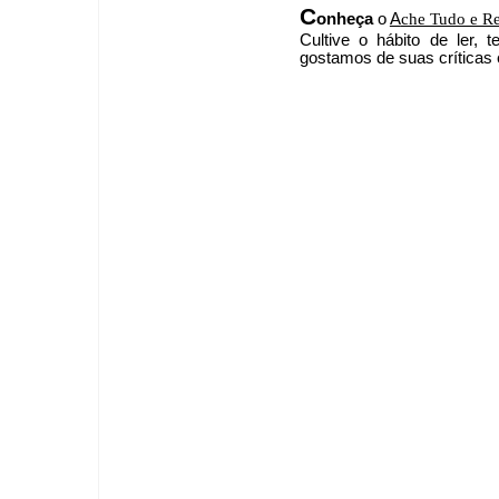
C
onheça
o
A
che Tudo e R
Cultive o hábito de ler,
g
ostamos de suas críticas 