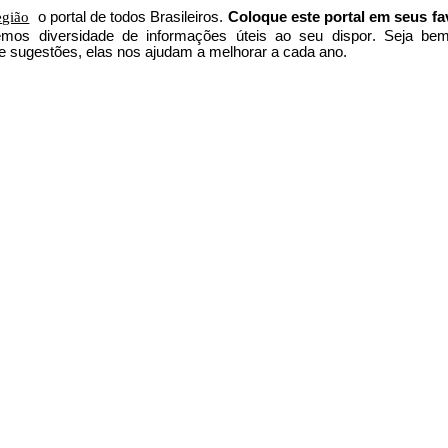
egião
o portal
de todos Brasileiros.
Coloque este portal em seus fa
 temos
diversidade de informações úteis
ao seu dispor
.
Seja b
em
e sugestões, elas nos ajudam a melhorar a cada ano.