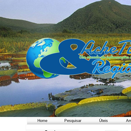
Home
Pesquisar
Úteis
Am
a