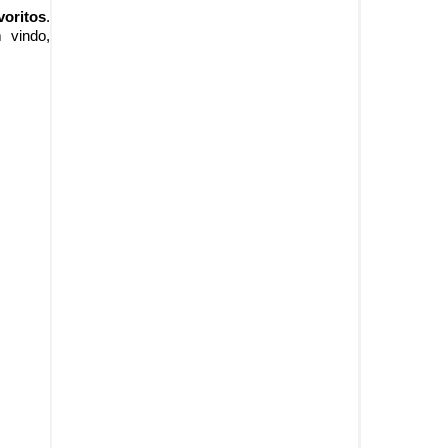
voritos
.
 vindo
,