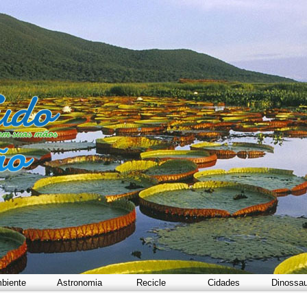
biente
Astronomia
Recicle
Cidades
Dinossa