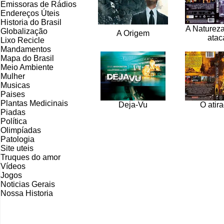
Emissoras de Rádios
Endereços
Ú
teis
Historia do Brasil
A Natureza
Globalização
A Origem
atac
Lixo Recicle
Mandamentos
Mapa do Brasil
Meio Ambiente
Mulher
Musicas
Paises
Plantas Medicinais
Deja-Vu
O atir
Piadas
Política
Olimpíadas
Patologia
Site uteis
Truques do amor
Vídeos
Jogos
Noticias Gerais
Nossa Historia