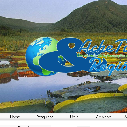
Home
Pesquisar
Úteis
Ambiente
A
a