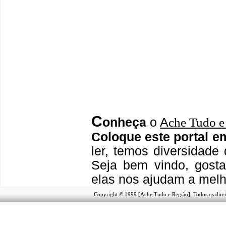
C
onheça
o
A
che Tudo e
Coloque este portal e
ler, temos
diversidade 
Seja b
em vindo
, g
ost
elas nos ajudam a melh
Copyright © 1999 [Ache Tudo e Região]. Todos os direi