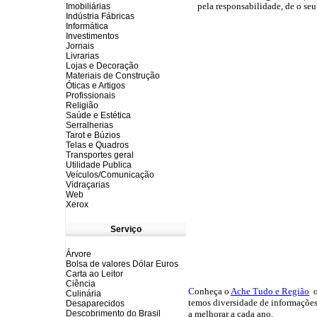
pela responsabilidade, de o seu
Imobiliárias
Indústria Fábricas
Informática
Investimentos
Jornais
Livrarias
Lojas e Decoração
Materiais de Construção
Óticas e Artigos
Profissionais
Religião
Saúde e Estética
Serralherias
Tarot e Búzios
Telas e Quadros
Transportes geral
Utilidade Publica
Veículos/Comunicação
Vidraçarias
Web
Xerox
Serviço
Árvore
Bolsa de valores Dólar Euros
Carta ao Leitor
Ciência
C
onheça o
A
che Tudo e Região
o
Culinária
temos
diversidade de informações
Desaparecidos
Descobrimento do Brasil
a melhorar a cada ano.