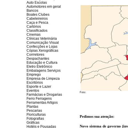
Auto Escolas
Automotores em geral
Bancos
Boates Clubes
Cabeleireiros
Caça e Pesca
Cartórios
Classificados
Cinemas
Clínicas Veterinária
Comunicação Visual
Confecções e Lojas
Cópias Xerográficas
Corrretores
Despachantes
Educação e Cultura
Eletro Eletrônico
Embalagens Serviços
Emprego
Empresa de Limpeza
Escritórios
Esporte e Lazer
Eventos
Foto:
Farmácias e Drogarias
Ferro Ferragens
Ferramentas Artigos
Plantas
Pescarias
Floriculturas
Pedimos sua atenção:
Fotografias
Gráficas
Novo sistema de governo (inve
Hotéis e Pousadas