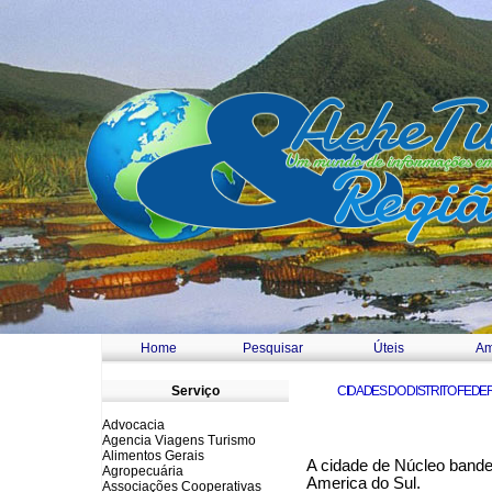
Home
Pesquisar
Úteis
Am
a
Serviço
CIDADES DO DISTRITO FEDE
Advocacia
Agencia Viagens Turismo
Alimentos Gerais
A cidade de Núcleo bandeir
Agropecuária
America do Sul.
Associações Cooperativas