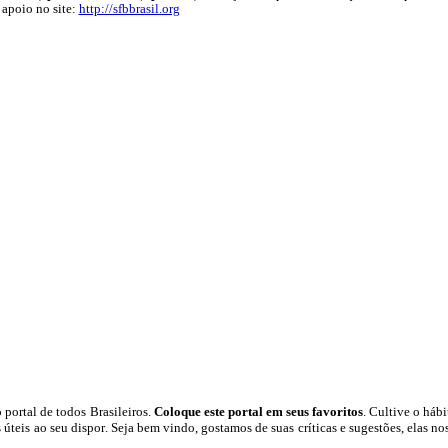
 apoio no site:
http://sfbbrasil.org
 portal
de todos Brasileiros.
Coloque este portal em seus favoritos
. Cultive o hábit
 úteis
ao seu dispor
.
Seja b
em vindo
, g
ostamos de suas críticas e sugestões, elas n