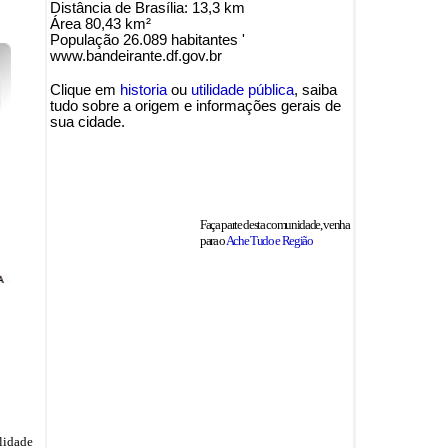
Distância de Brasília: 13,3 km
Área 80,43 km²
População 26.089 habitantes '
www.bandeirante.df.gov.br
Clique em
historia
ou
utilidade pública
, saiba
tudo sobre a origem e informações gerais de
sua cidade.
Faça parte desta comunidade, venha
para o
Ache Tudo e Região
ilidade