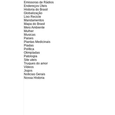
Emissoras de Rádios
Endereços
Ú
teis
Historia do Brasil
Globalização
Lixo Recicle
Mandamentos
Mapa do Brasil
Meio Ambiente
Mulher
Musicas
Paises
Plantas Medicinais
Piadas
Política
Olimpíadas
Patologia
Site uteis
Truques do amor
Vídeos
Jogos
Noticias Gerais
Nossa Historia