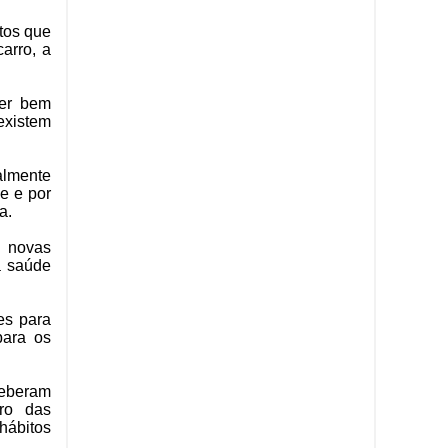
tos que
arro, a
ser bem
 existem
almente
e e por
a.
a novas
a saúde
es para
para os
ceberam
tro das
hábitos