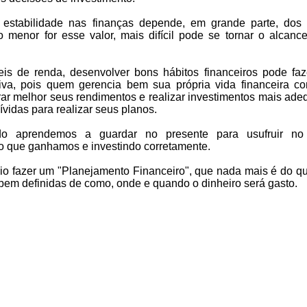
a estabilidade nas finanças depende, em grande parte, dos
 menor for esse valor, mais difícil pode se tornar o alcanc
is de renda, desenvolver bons hábitos financeiros pode fa
itiva, pois quem gerencia bem sua própria vida financeira c
rar melhor seus rendimentos e realizar investimentos mais ade
ívidas para realizar seus planos.
o aprendemos a guardar no presente para usufruir no 
o que ganhamos e investindo corretamente.
rio fazer um "Planejamento Financeiro", que nada mais é do qu
 bem definidas de como, onde e quando o dinheiro será gasto.