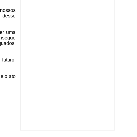
 nossos
e desse
zer uma
onsegue
quados,
futuro,
e o ato