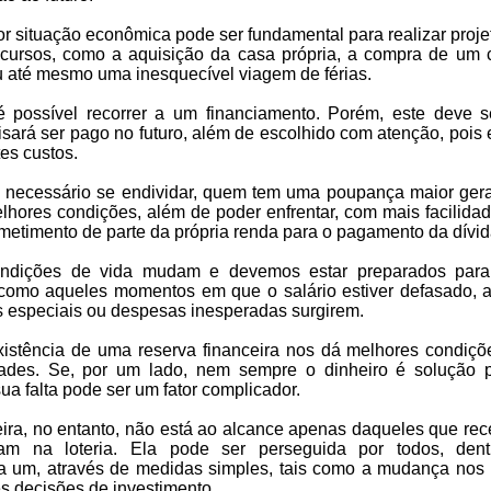
r situação econômica pode ser fundamental para realizar proje
ursos, como a aquisição da casa própria, a compra de um c
u até mesmo uma inesquecível viagem de férias.
 possível recorrer a um financiamento. Porém, este deve 
isará ser pago no futuro, além de escolhido com atenção, pois
tes custos.
ecessário se endividar, quem tem uma poupança maior ger
hores condições, além de poder enfrentar, com mais facilidad
metimento de parte da própria renda para o pagamento da dívid
ndições de vida mudam e devemos estar preparados par
, como aqueles momentos em que o salário estiver defasado, 
s especiais ou despesas inesperadas surgirem.
xistência de uma reserva financeira nos dá melhores condiçõ
ldades. Se, por um lado, nem sempre o dinheiro é solução 
sua falta pode ser um fator complicador.
ceira, no entanto, não está ao alcance apenas daqueles que re
m na loteria. Ela pode ser perseguida por todos, den
da um, através de medidas simples, tais como a mudança nos 
 decisões de investimento.