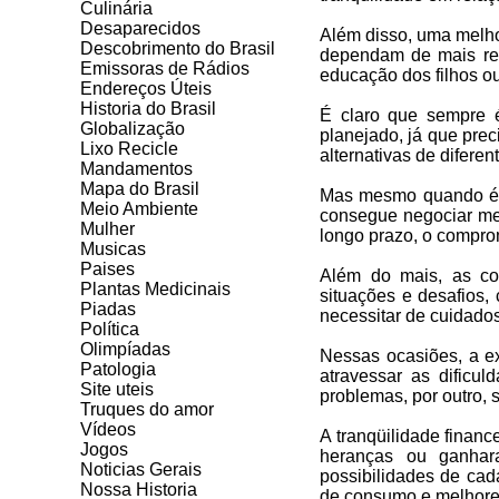
Culinária
Desaparecidos
Além disso, uma melho
Descobrimento do Brasil
dependam de mais rec
Emissoras de Rádios
educação dos filhos o
Endereços
Ú
teis
Historia do Brasil
É claro que sempre é
Globalização
planejado, já que prec
Lixo Recicle
alternativas de diferen
Mandamentos
Mapa do Brasil
Mas mesmo quando é n
Meio Ambiente
consegue negociar mel
Mulher
longo prazo, o compro
Musicas
Paises
Além do mais, as co
Plantas Medicinais
situações e desafios
Piadas
necessitar de cuidado
Política
Olimpíadas
Nessas ocasiões, a e
Patologia
atravessar as dificu
Site uteis
problemas, por outro, 
Truques do amor
Vídeos
A tranqüilidade finan
Jogos
heranças ou ganhara
Noticias Gerais
possibilidades de ca
Nossa Historia
de consumo e melhores