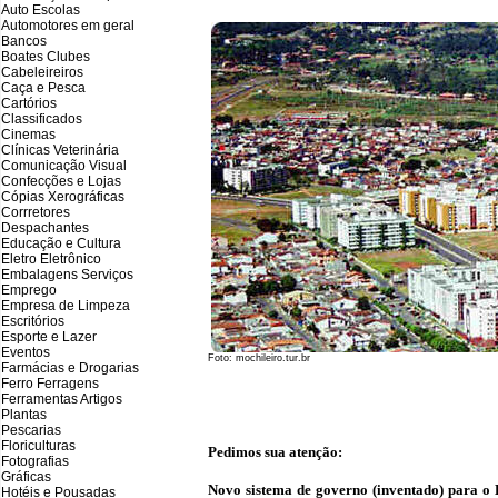
Auto Escolas
Automotores em geral
Bancos
Boates Clubes
Cabeleireiros
Caça e Pesca
Cartórios
Classificados
Cinemas
Clínicas Veterinária
Comunicação Visual
Confecções e Lojas
Cópias Xerográficas
Corrretores
Despachantes
Educação e Cultura
Eletro Eletrônico
Embalagens Serviços
Emprego
Empresa de Limpeza
Escritórios
Esporte e Lazer
Eventos
Foto: mochileiro.tur.br
Farmácias e Drogarias
Ferro Ferragens
Ferramentas Artigos
Plantas
Pescarias
Floriculturas
Pedimos sua atenção:
Fotografias
Gráficas
Novo sistema de governo (inventado) para o B
Hotéis e Pousadas