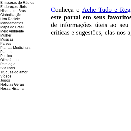
Emissoras de Rádios
Endereços
Ú
teis
C
onheça o
A
che Tudo e Reg
Historia do Brasil
Globalização
este portal em seus favorito
Lixo Recicle
Mandamentos
de informações úteis
ao seu 
Mapa do Brasil
críticas e sugestões, elas nos
Meio Ambiente
Mulher
Musicas
Paises
Plantas Medicinais
Piadas
Política
Olimpíadas
Patologia
Site uteis
Truques do amor
Vídeos
Jogos
Noticias Gerais
Nossa Historia