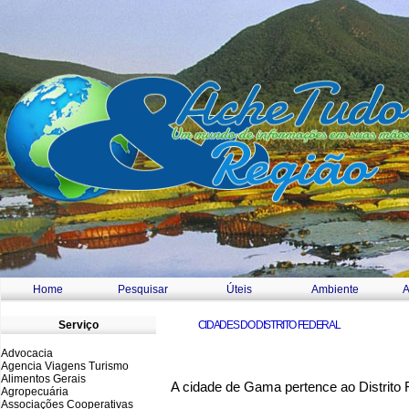
Home
Pesquisar
Úteis
Ambiente
A
a
Serviço
CIDADES DO DISTRITO FEDERAL
Advocacia
Agencia Viagens Turismo
Alimentos Gerais
A cidade de Gama pertence ao Distrito F
Agropecuária
Associações Cooperativas