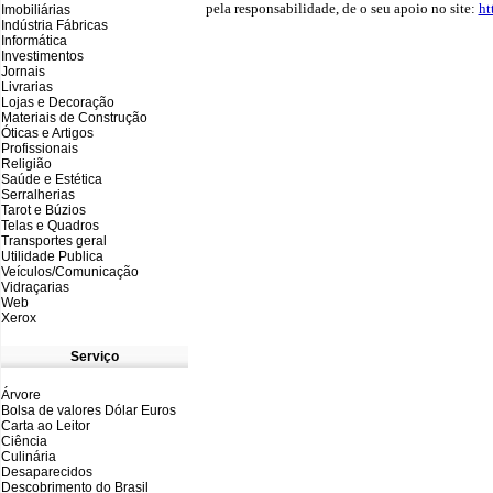
pela responsabilidade, de o seu apoio no site:
ht
Imobiliárias
Indústria Fábricas
Informática
Investimentos
Jornais
Livrarias
Lojas e Decoração
Materiais de Construção
Óticas e Artigos
Profissionais
Religião
Saúde e Estética
Serralherias
Tarot e Búzios
Telas e Quadros
Transportes geral
Utilidade Publica
Veículos/Comunicação
Vidraçarias
Web
Xerox
Serviço
Árvore
Bolsa de valores Dólar Euros
Carta ao Leitor
Ciência
Culinária
Desaparecidos
Descobrimento do Brasil