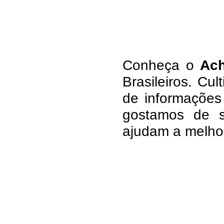
Co
nheça
o
A
c
Brasileiros.
Cul
de informações 
g
ostamos de s
ajudam a melho