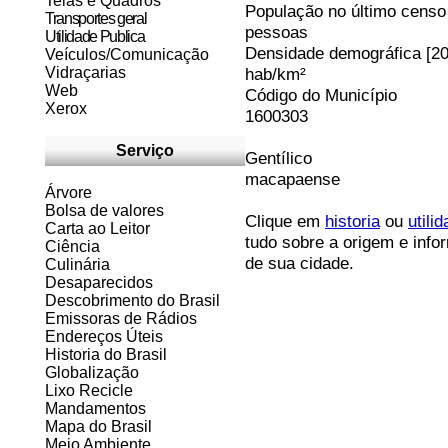
Telas e Quadros
População no último censo
Transportes geral
pessoas
Utilidade Publica
Densidade demográfica [20
Veículos/Comunicação
Vidraçarias
hab/km²
Web
Código do Município
Xerox
1600303
Serviço
Gentílico
macapaense
Árvore
Bolsa de valores
Clique em
historia
ou
utili
Carta ao Leitor
tudo sobre a origem e info
Ciência
de sua cidade.
Culinária
Desaparecidos
Descobrimento do Brasil
Emissoras de Rádios
Endereços
Ú
teis
Historia do Brasil
Globalização
Lixo Recicle
Mandamentos
Mapa do Brasil
Meio Ambiente