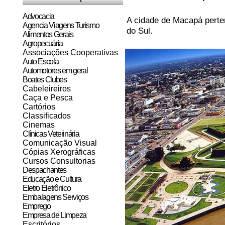
Advocacia
A cidade de Macapá perte
Agencia Viagens Turismo
do Sul.
Alimentos Gerais
Agropecuária
Associações Cooperativas
Auto Escola
Automotores em geral
Boates Clubes
Cabeleireiros
Caça e Pesca
Cartórios
Classificados
Cinemas
Clínicas Veterinária
Comunicação Visual
Cópias Xerográficas
Cursos Consultorias
Despachantes
Educação e Cultura
Eletro Eletrônico
Embalagens Serviços
Emprego
Empresa de Limpeza
Escritórios