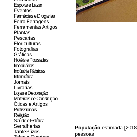
Esporte e Lazer
Eventos
Farmácias e Drogarias
Ferro Ferragens
Ferramentas Artigos
Plantas
Pescarias
Floriculturas
Fotografias
Gráficas
Hotéis e Pousadas
Imobiliárias
Indústria Fábricas
Informática
Jornais
Livrarias
Lojas e Decoração
Materiais de Construção
Óticas e Artigos
Profissionais
Religião
Saúde e Estética
Serralherias
População
estimada [2018
Tarot e Búzios
pessoas