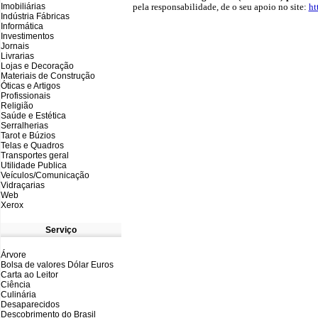
Imobiliárias
pela responsabilidade, de o seu apoio no site:
ht
Indústria Fábricas
Informática
Investimentos
Jornais
Livrarias
Lojas e Decoração
Materiais de Construção
Óticas e Artigos
Profissionais
Religião
Saúde e Estética
Serralherias
Tarot e Búzios
Telas e Quadros
Transportes geral
Utilidade Publica
Veículos/Comunicação
Vidraçarias
Web
Xerox
Serviço
Árvore
Bolsa de valores Dólar Euros
Carta ao Leitor
Ciência
Culinária
Desaparecidos
Descobrimento do Brasil