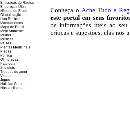
Emissoras de Rádios
Endereços
Ú
teis
C
onheça o
A
che Tudo e Reg
Historia do Brasil
Globalização
este portal em seus favorito
Lixo Recicle
Mandamentos
de informações úteis
ao seu 
Mapa do Brasil
Meio Ambiente
críticas e sugestões, elas nos
Mulher
Musicas
Paises
Plantas Medicinais
Piadas
Política
Olimpíadas
Patologia
Site uteis
Truques do amor
Vídeos
Jogos
Noticias Gerais
Nossa Historia