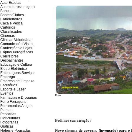
Auto Escolas
Automotores em geral
Bancos
Boates Clubes
Cabeleireiros
Caça e Pesca
Cartórios
Classificados
Cinemas
Clínicas Veterinária
Comunicação Visual
Confecções e Lojas
Cópias Xerográficas
Corrretores
Despachantes
Educação e Cultura
Eletro Eletrônico
Embalagens Serviços
Emprego
Empresa de Limpeza
Escritórios
Esporte e Lazer
Eventos
Foto:
Farmácias e Drogarias
Ferro Ferragens
Ferramentas Artigos
Plantas
Pescarias
Floriculturas
Pedimos sua atenção:
Fotografias
Gráficas
Novo sistema de governo (inventado) para o B
Hotéis e Pousadas