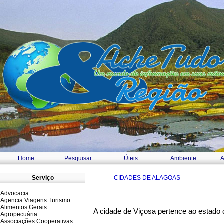
Home
Pesquisar
Úteis
Ambiente
A
a
Serviço
CIDADES DE ALAGOAS
Advocacia
Agencia Viagens Turismo
Alimentos Gerais
A cidade de Viçosa pertence ao estado d
Agropecuária
Associações Cooperativas