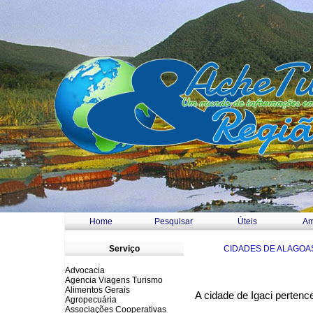
Home
Pesquisar
Úteis
Am
a
Serviço
CIDADES DE ALAGOA
Advocacia
Agencia Viagens Turismo
Alimentos Gerais
A cidade de Igaci pertenc
Agropecuária
Associações Cooperativas