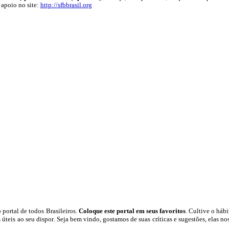
 apoio no site:
http://sfbbrasil.org
 portal
de todos Brasileiros.
Coloque este portal em seus favoritos
. Cultive o hábit
 úteis
ao seu dispor
.
Seja b
em vindo
, g
ostamos de suas críticas e sugestões, elas n