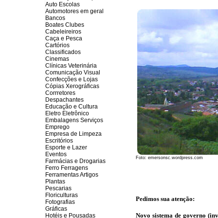
Auto Escolas
Automotores em geral
Bancos
Boates Clubes
Cabeleireiros
Caça e Pesca
Cartórios
Classificados
Cinemas
Clínicas Veterinária
Comunicação Visual
Confecções e Lojas
Cópias Xerográficas
Corrretores
Despachantes
Educação e Cultura
Eletro Eletrônico
Embalagens Serviços
Emprego
Empresa de Limpeza
Escritórios
Esporte e Lazer
Eventos
Foto: emersonsc.wordpress.com
Farmácias e Drogarias
Ferro Ferragens
Ferramentas Artigos
Plantas
Pescarias
Floriculturas
Pedimos sua atenção:
Fotografias
Gráficas
Novo sistema de governo (inve
Hotéis e Pousadas