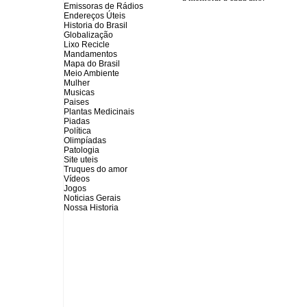
Emissoras de Rádios
Endereços
Ú
teis
Historia do Brasil
Globalização
Lixo Recicle
Mandamentos
Mapa do Brasil
Meio Ambiente
Mulher
Musicas
Paises
Plantas Medicinais
Piadas
Política
Olimpíadas
Patologia
Site uteis
Truques do amor
Vídeos
Jogos
Noticias Gerais
Nossa Historia