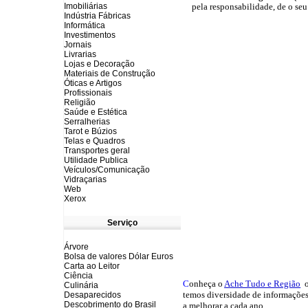
Imobiliárias
pela responsabilidade, de o seu
Indústria Fábricas
Informática
Investimentos
Jornais
Livrarias
Lojas e Decoração
Materiais de Construção
Óticas e Artigos
Profissionais
Religião
Saúde e Estética
Serralherias
Tarot e Búzios
Telas e Quadros
Transportes geral
Utilidade Publica
Veículos/Comunicação
Vidraçarias
Web
Xerox
Serviço
Árvore
Bolsa de valores Dólar Euros
Carta ao Leitor
Ciência
C
onheça o
A
che Tudo e Região
o
Culinária
temos
diversidade de informações
Desaparecidos
Descobrimento do Brasil
a melhorar a cada ano.