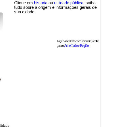
Clique em
historia
ou
utilidade pública
, saiba
tudo sobre a origem e informações gerais de
sua cidade.
Faça parte desta comunidade, venha
para o
Ache Tudo e Região
ilidade