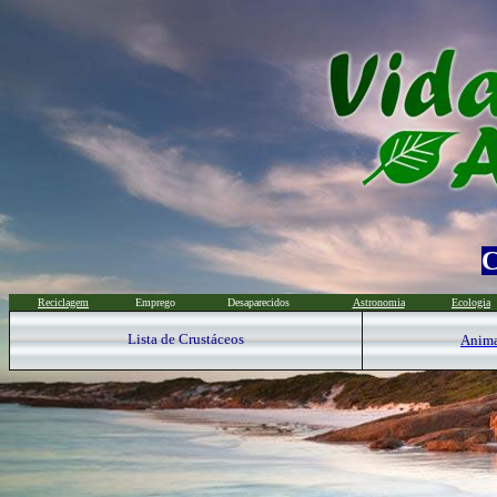
C
Reciclagem
Emprego
Desaparecidos
Astronomia
Ecologia
Lista de Crustáceos
Anima