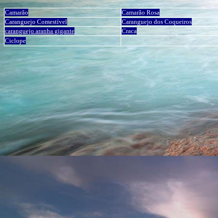
Camarão
Camarão Rosa
Caranguejo Comestível
Caranguejo dos Coqueiros
caranguejo aranha gigante
Craca
Ciclope