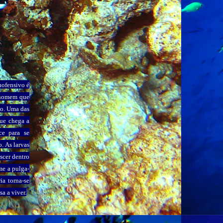
nofensivo é
o homem que
do. Uma das
que chega a
ce para se
. As larvas
scer dentro
me a pulga-
ia torna-se
a a viver.