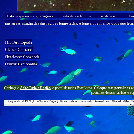
Esta pequena pulga d'água é chamada de ciclope por causa de seu único olho. 
nas águas estagnadas das regiões temperadas. A fêmea põe muitos ovos que ficam
Filo: Arthropoda
Classe: Crustacea
Sbuclasse: Copepoda
Ordem: Cyclopoida
C
onheça o
A
che Tudo e Região
o portal
de todos Brasileiros.
Coloque este portal nos se
g
ostamos de suas críticas e su
Copyright © 1999 [Ache Tudo e Região]. Todos os direitos reservado. Revisado em:
30 abril, 2014
. Nã
vis