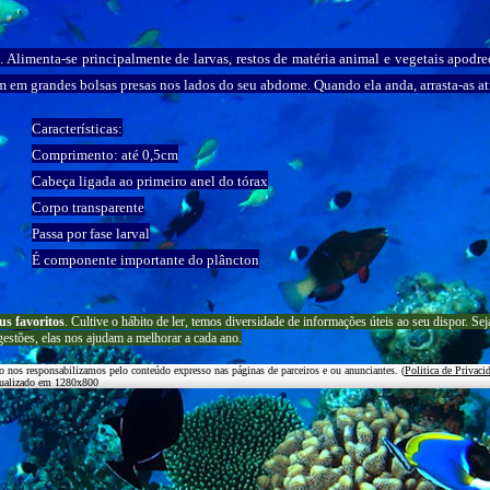
Alimenta-se principalmente de larvas, restos de matéria animal e vegetais apodre
 em grandes bolsas presas nos lados do seu abdome. Quando ela anda, arrasta-as atr
Características:
Comprimento: até 0,5cm
Cabeça ligada ao primeiro anel do tórax
Corpo transparente
Passa por fase larval
É componente importante do plâncton
us favoritos
. Cultive o hábito de ler, temos
diversidade de informações úteis
ao seu dispor
.
Sej
gestões, elas nos ajudam a melhorar a cada ano.
o nos responsabilizamos pelo conteúdo expresso nas páginas de parceiros e ou anunciantes. (
Politica de Privaci
ualizado em 1280x800