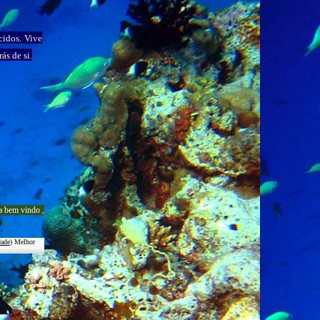
cidos. Vive
ás de si.
a b
em vindo
,
dade
) Melhor