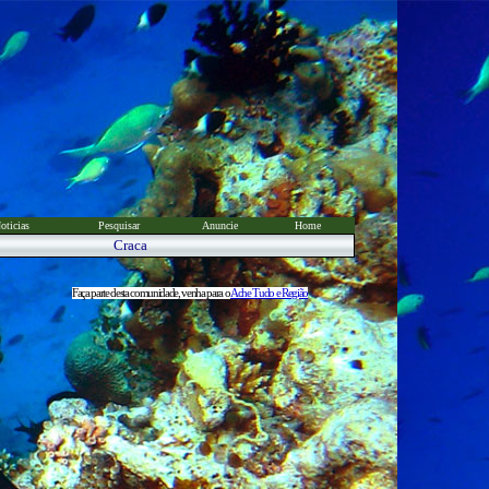
oticias
Pesquisar
Anuncie
Home
Craca
Faça parte desta comunidade, venha para o
Ache Tudo e Região