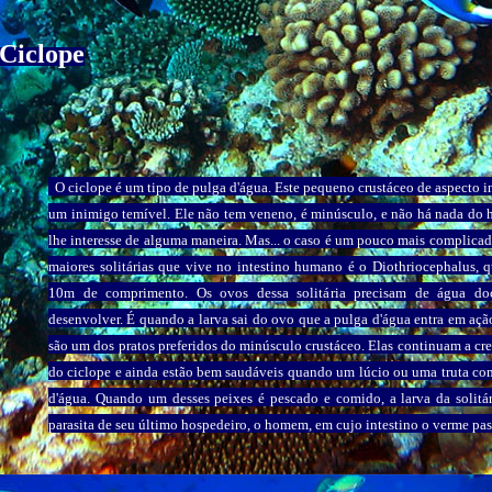
Ciclope
O ciclope é um tipo de pulga d'água. Este pequeno crustáceo de aspecto i
um inimigo temível. Ele não tem veneno, é minúsculo, e não há nada d
lhe interesse de alguma maneira. Mas... o caso é um pouco mais complica
maiores solitárias que vive no intestino humano é o Diothriocephalus, 
10m de comprimento. Os ovos dessa solitária precisam de água do
desenvolver. É quando a larva sai do ovo que a pulga d'água entra em ação
são um dos pratos preferidos do minúsculo crustáceo. Elas continuam a cre
do ciclope e ainda estão bem saudáveis quando um lúcio ou uma truta co
d'água. Quando um desses peixes é pescado e comido, a larva da solitár
parasita de seu último hospedeiro, o homem, em cujo intestino o verme pass