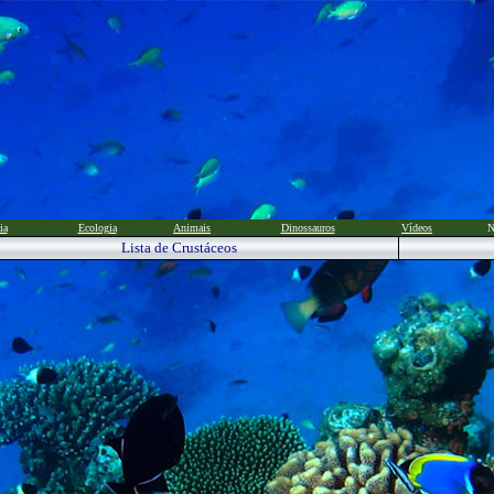
ia
Ecologia
Animais
Dinossauros
Vídeos
N
Lista de Crustáceos