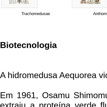
Trachomedusae
Anthom
Biotecnologia
A hidromedusa Aequorea vic
Em 1961, Osamu Shimomura
extraiu a proteína verde 