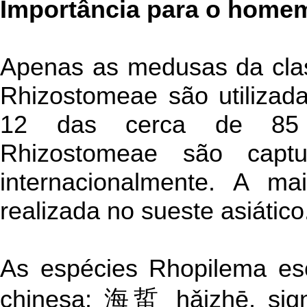
Importância para o home
Apenas as medusas da cla
Rhizostomeae são utilizad
12 das cerca de 85 e
Rhizostomeae são captu
internacionalmente. A ma
realizada no sueste asiático
As espécies Rhopilema es
chinesa: 海蜇 hǎizhē, signi