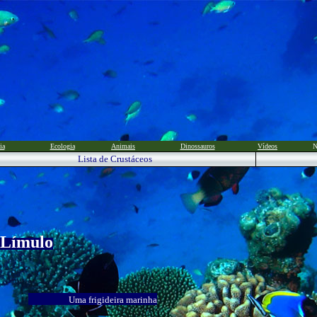
ia
Ecologia
Animais
Dinossauros
Vídeos
N
Lista de Crustáceos
Límulo
Uma frigideira marinha