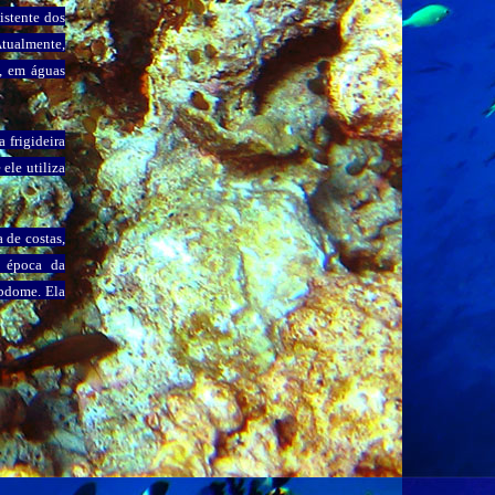
istente dos
Atualmente,
s, em águas
 frigideira
ele utiliza
 de costas,
 época da
abdome. Ela