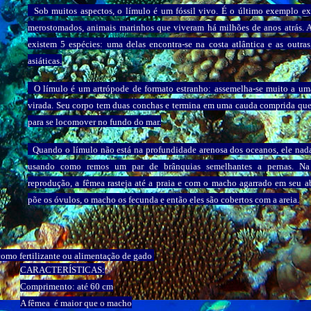
Sob muitos aspectos, o límulo é um fóssil vivo. É o último exemplo ex
merostomados, animais marinhos que viveram há milhões de anos atrás. 
existem 5 espécies: uma delas encontra-se na costa atlântica e as outra
asiáticas.
O límulo é um artrópode de formato estranho: assemelha-se muito a uma
virada. Seu corpo tem duas conchas e termina em uma cauda comprida que 
para se locomover no fundo do mar.
Quando o límulo não está na profundidade arenosa dos oceanos, ele nada
usando como remos um par de brânquias semelhantes a pernas. Na
reprodução, a fêmea rasteja até a praia e com o macho agarrado em seu 
põe os óvulos, o macho os fecunda e então eles são cobertos com a areia.
como fertilizante ou alimentação de gado
CARACTERÍSTICAS:
Comprimento: até 60 cm
A fêmea é maior que o macho