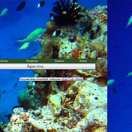
oticias
Pesquisar
Anuncie
Home
Água viva
Faça parte desta comunidade, venha para o
Ache Tudo e Região