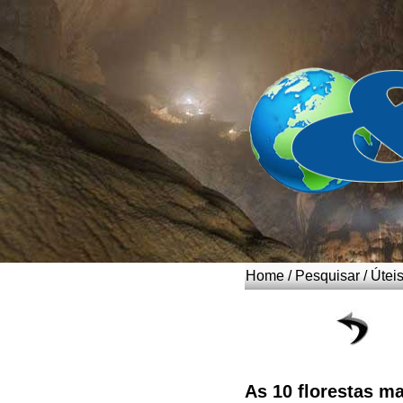
Home
/
Pesquisar
/
Útei
As 10 florestas 