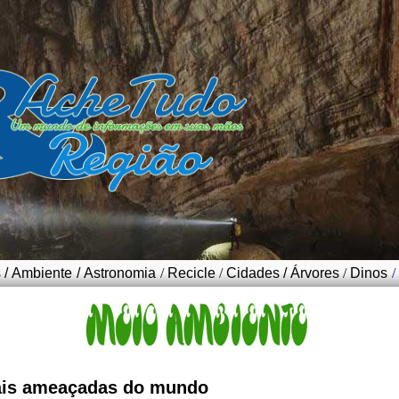
s
/
Ambiente
/
Astronomia
/
Recicle
/
Cidades
/
Árvores
/
Dinos
/
mais ameaçadas do mundo