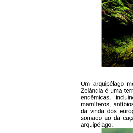
Um arquipélago m
Zelândia é uma terr
endêmicas, inclu
mamíferos, anfíbio
da vinda dos euro
somado ao da caça 
arquipélago.