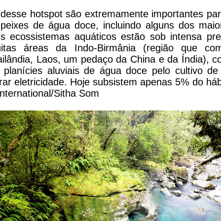
 desse hotspot são extremamente importantes pa
 peixes de água doce, incluindo alguns dos mai
 ecossistemas aquáticos estão sob intensa pre
itas áreas da Indo-Birmânia (região que co
ailândia, Laos, um pedaço da China e da Índia), c
 planícies aluviais de água doce pelo cultivo de
ar eletricidade. Hoje subsistem apenas 5% do hábit
International/Sitha Som