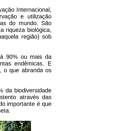
vação Internacional,
vação e utilização
adas do mundo. São
 riqueza biológica,
aquela região) sob
m já 90% ou mais da
antas endêmicas. E
, o que abranda os
% da biodiversidade
stento através das
do importante é que
neta.