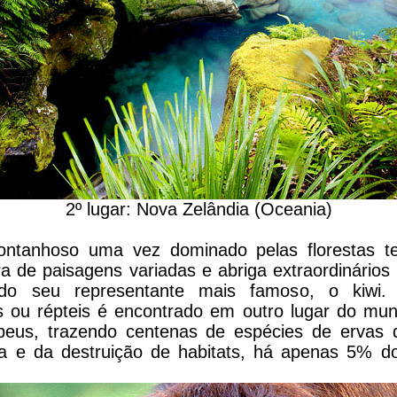
2º lugar: Nova Zelândia (Oceania)
ontanhoso uma vez dominado pelas florestas t
a de paisagens variadas e abriga extraordinários
indo seu representante mais famoso, o kiw
s ou répteis é encontrado em outro lugar do m
peus, trazendo centenas de espécies de ervas d
e da destruição de habitats, há apenas 5% do 