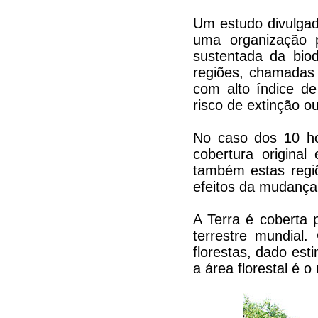
Um estudo divulgado
uma organização p
sustentada da bio
regiões, chamadas 
com alto índice d
risco de extinção o
No caso dos 10 hot
cobertura origina
também estas regi
efeitos da mudança 
A Terra é coberta 
terrestre mundial
florestas, dado es
a área florestal é 