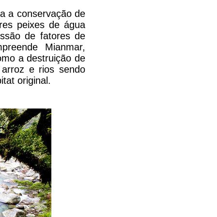
ra a conservação de
ores peixes de água
ssão de fatores de
mpreende Mianmar,
omo a destruição de
 arroz e rios sendo
at original.