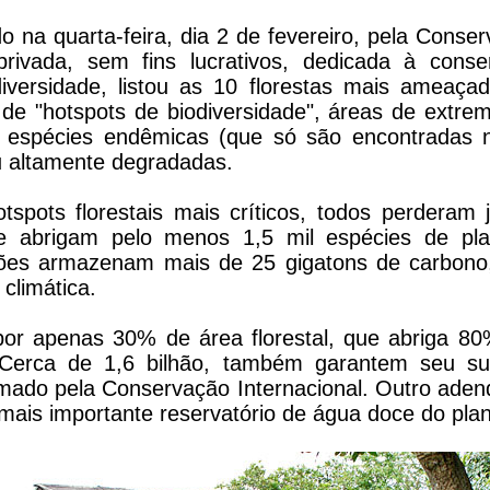
 na quarta-feira, dia 2 de fevereiro, pela Conser
rivada, sem fins lucrativos, dedicada à conser
diversidade, listou as 10 florestas mais ameaç
de "hotspots de biodiversidade", áreas de extrema
e espécies endêmicas (que só são encontradas n
u altamente degradadas.
spots florestais mais críticos, todos perdera
l e abrigam pelo menos 1,5 mil espécies de pl
ões armazenam mais de 25 gigatons de carbono
climática.
por apenas 30% de área florestal, que abriga 80
. Cerca de 1,6 bilhão, também garantem seu su
timado pela Conservação Internacional. Outro aden
o mais importante reservatório de água doce do pla