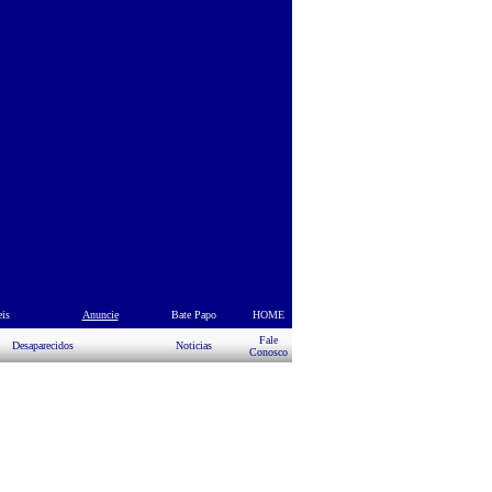
eis
s
Anuncie
Bate Papo
HOME
Fale
Desaparecidos
Noticias
Conosco