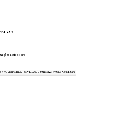
 NATIVA
"
)
mações úteis
ao seu
s e ou anunciantes. (Privacidade e Segurança) Melhor visualizado