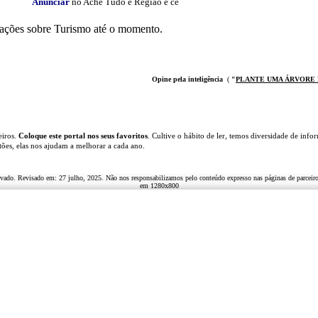
Anunciar
no Ache Tudo e Região é ce
ações sobre Turismo até o momento.
Opine pela inteligência
(
"
PLANTE UMA ÁRVOR
E
eiros.
Coloque este portal nos seus favoritos
. Cultive o hábito de ler, temos
diversidade de infor
stões, elas nos ajudam a melhorar a cada ano.
ervado. Revisado em:
27 julho, 2025
. Não nos responsabilizamos pelo conteúdo expresso nas páginas de parceiro
em 1280x800