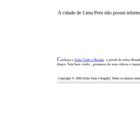
A cidade de Lima Peru não possui inform
C
onheça o
A
che Tudo e Região
o portal
de todos Brasil
dispor
.
Seja b
em vindo
, g
ostamos de suas críticas e suge
Copyright © 1999 [Ache Tudo e Região]. Todos os direitos res