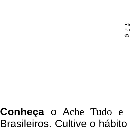
Pr
Fa
es
C
onheça
o
A
che Tudo e 
Brasileiros. Cultive o hábit