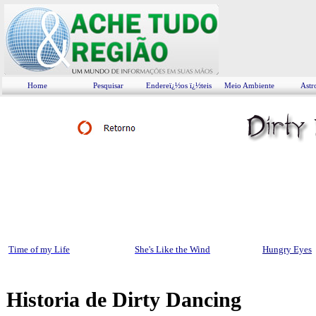
Home
Pesquisar
Endereï¿½os ï¿½teis
Meio Ambiente
Astr
Time of my Life
She's Like the Wind
Hungry Eyes
Historia de Dirty Dancing