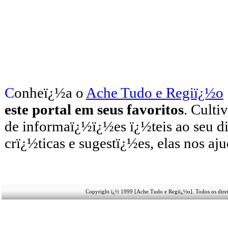
C
onheï¿½a o
A
che Tudo e Regiï¿½o
este portal em seus favoritos
. Culti
de informaï¿½ï¿½es ï¿½teis
ao seu d
crï¿½ticas e sugestï¿½es, elas nos aj
Copyright ï¿½ 1999 [Ache Tudo e Regiï¿½o]. Todos os direi