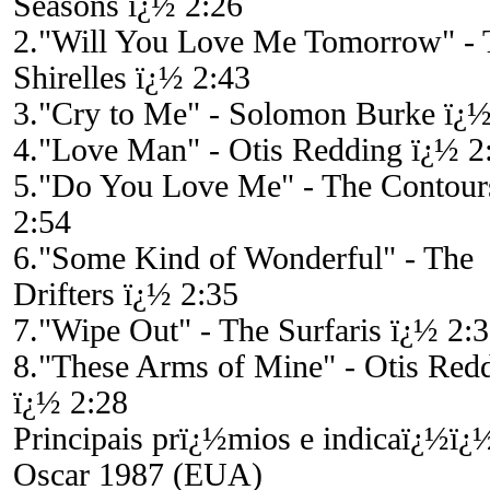
Seasons ï¿½ 2:26
2."Will You Love Me Tomorrow" - 
Shirelles ï¿½ 2:43
3."Cry to Me" - Solomon Burke ï¿½
4."Love Man" - Otis Redding ï¿½ 2
5."Do You Love Me" - The Contour
2:54
6."Some Kind of Wonderful" - The
Drifters ï¿½ 2:35
7."Wipe Out" - The Surfaris ï¿½ 2:
8."These Arms of Mine" - Otis Red
ï¿½ 2:28
Principais prï¿½mios e indicaï¿½ï¿
Oscar 1987 (EUA)