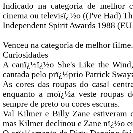
Indicado na categoria de melhor c
cinema ou televisï¿½o ((I've Had) T
Independent Spirit Awards 1988 (E
Venceu na categoria de melhor filme.
Curiosidades
A canï¿½ï¿½o She's Like the Wind,
cantada pelo prï¿½prio Patrick Swayze
As cores das roupas do casal centra
enquanto a moï¿½a veste roupas de
sempre de preto ou cores escuras.
Val Kilmer e Billy Zane estiveram 
mas Kilmer declinou e Zane nï¿½o e