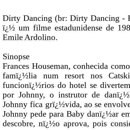
Dirty Dancing (br: Dirty Dancing -
ï¿½ um filme estadunidense de 198
Emile Ardolino.
Sinopse
Frances Houseman, conhecida como 
famï¿½lia num resort nos Catsk
funcionï¿½rios do hotel se divert
por Johnny, o instrutor de danï¿
Johnny fica grï¿½vida, ao se envolv
Johnny pede para Baby danï¿½ar em
descobre, nï¿½o aprova, pois consi