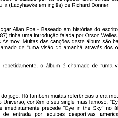
Áquila (Ladyhawke em inglês) de Richard Donner.
dgar Allan Poe - Baseado em histórias do escrit
87) tinha uma introdução falada por Orson Welles
aac Asimov. Muitas das canções deste álbum são b
chamado de "uma visão do amanhã através dos o
e repetidamente, o álbum é chamado de "uma v
a do jogo. Há também muitas referências a era med
o Universo, contém o seu single mais famoso, "Ey
que imediatamente precede "Eye in the Sky" no á
o de entrada por equipes desportivas americ