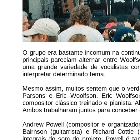
O grupo era bastante incomum na continu
principais pareciam alternar entre Woolf
uma grande variedade de vocalistas con
interpretar determinado tema.
Mesmo assim, muitos sentem que o verdad
Parsons e Eric Woolfson. Eric Woolf
compositor clássico treinado e pianista.
Ambos trabalharam juntos para conceber 
Andrew Powell (compositor e organizador
Bairnson (guitarrista) e Richard Cottle
integrais do som do projeto. Powell é 