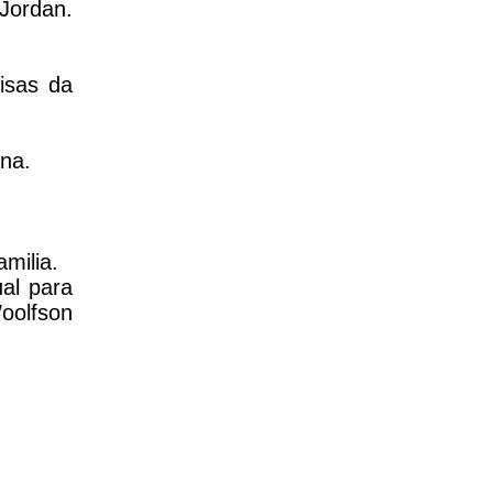
Jordan.
isas da
ana.
milia.
al para
oolfson