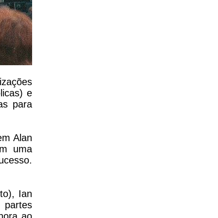
izações
licas) e
as para
em Alan
bém uma
sucesso.
.
o), Ian
 partes
nora ao