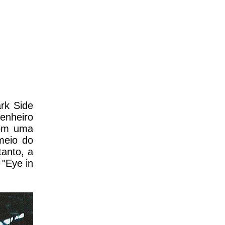
rk Side
genheiro
com uma
meio do
anto, a
 "Eye in