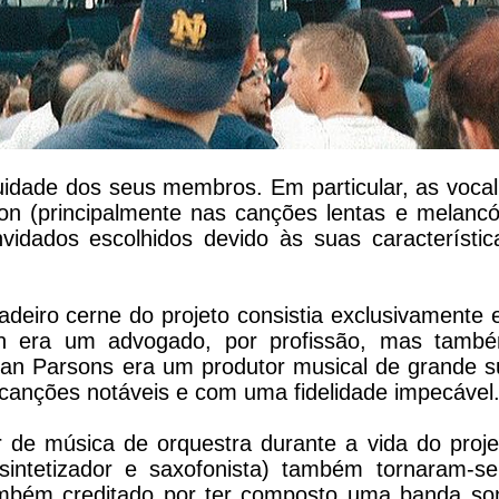
idade dos seus membros. Em particular, as vocal
son (principalmente nas canções lentas e melancó
vidados escolhidos devido às suas característic
eiro cerne do projeto consistia exclusivamente 
son era um advogado, por profissão, mas tam
 Alan Parsons era um produtor musical de grande 
canções notáveis e com uma fidelidade impecável
 de música de orquestra durante a vida do projet
 (sintetizador e saxofonista) também tornaram-se
também creditado por ter composto uma banda so