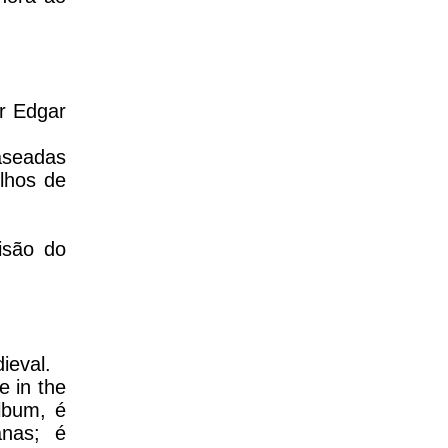
or Edgar
.
aseadas
lhos de
isão do
ieval.
e in the
lbum, é
anas; é