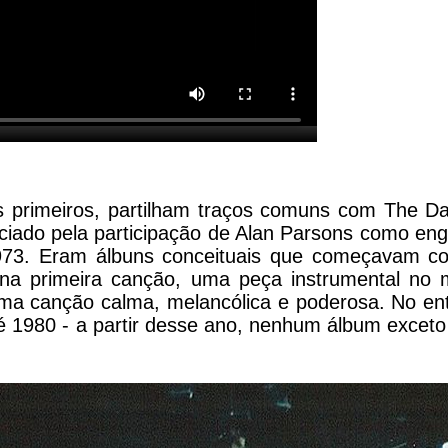
os primeiros, partilham traços comuns com The Da
enciado pela participação de Alan Parsons como en
973. Eram álbuns conceituais que começavam 
 na primeira canção, uma peça instrumental no 
a canção calma, melancólica e poderosa. No ent
até 1980 - a partir desse ano, nenhum álbum exceto