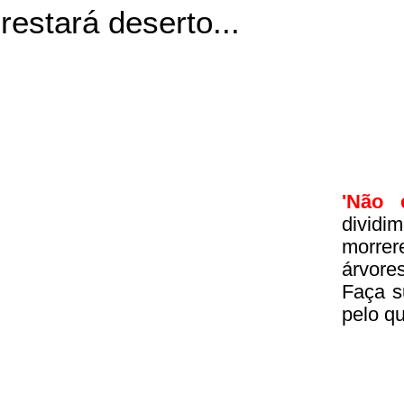
restará deserto...
'Não 
divid
morrer
árvore
Faça s
pelo q