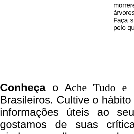
morrer
árvore
Faça s
pelo q
C
onheça
o
A
che Tudo e 
Brasileiros. Cultive o hábit
informações úteis
ao seu 
g
ostamos de suas crític