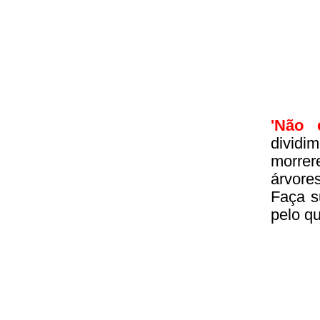
'Não 
divid
morrer
árvore
Faça s
pelo q