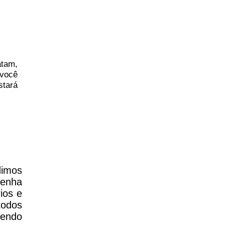
atam,
você
stará
dimos
tenha
ios e
todos
zendo