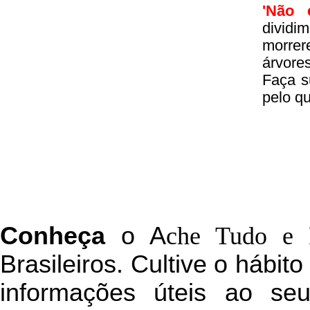
'Não 
divid
morrer
árvore
Faça s
pelo q
C
onheça
o
A
che Tudo e 
Brasileiros. Cultive o hábit
informações úteis
ao seu 