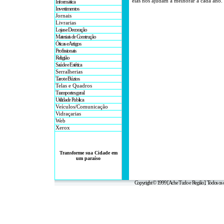
elas nos ajudam a melhorar a cada ano.
Informática
Investimentos
Jornais
Livrarias
Lojas e Decoração
Materiais de Construção
Óticas e Artigos
Profissionais
Religião
Saúde e Estética
Serralherias
Tarot e Búzios
Telas e Quadros
Transportes geral
Utilidade Publica
Veículos/Comunicação
Vidraçarias
Web
Xerox
Transforme sua Cidade em
um paraíso
Copyright © 1999 [Ache Tudo e Região]. Todos os d