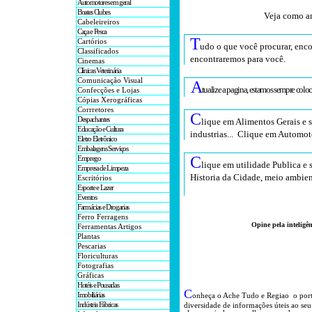
Automotores em geral
Boates Clubes
Veja como an
Cabeleireiros
Caça e Pesca
T
Cartórios
udo o que você procurar, enco
Classificados
encontraremos para você
.
Cinemas
Clínicas Veterinária
Comunicação Visual
A
tualize a pagina, estamos sempre colo
Confecções e Lojas
Cópias Xerográficas
Corrretores
C
Despachantes
lique em Alimentos Gerais e 
Educação e Cultura
industrias... Clique em Automot
Eletro Eletrônico
Embalagens Serviços
C
Emprego
lique em utilidade Publica e 
Empresa de Limpeza
Historia da Cidade, meio ambien
Escritórios
Esporte e Lazer
Eventos
Farmácias e Drogarias
Ferro Ferragens
O
pine pela inteligên
Ferramentas Artigos
Plantas
Pescarias
Floriculturas
Fotografias
Gráficas
Hotéis e Pousadas
C
Imobiliárias
onheça o A
che Tudo e Regiao o por
Indústria Fábricas
diversidade de informações úteis
ao seu