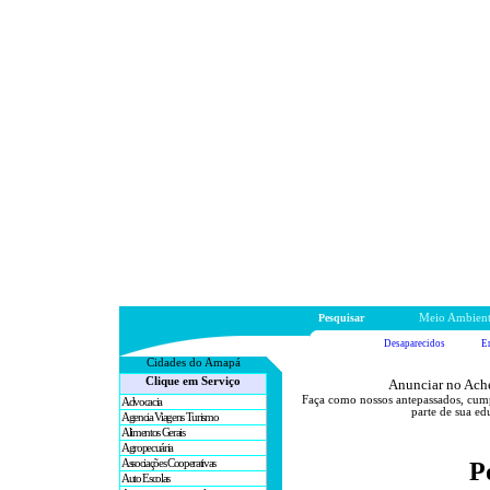
Pesquisar
Meio Ambien
Desaparecidos
E
Cidades do A
mapá
Clique em Serviço
Anunciar no Ache
Faça como nossos antepassados, cum
Advocacia
parte de sua ed
Agencia Viagens Turismo
Alimentos Gerais
Agropecuária
Associações Cooperativas
P
Auto Escolas