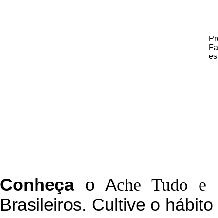
Pr
Fa
es
C
onheça
o
A
che Tudo e 
Brasileiros. Cultive o hábit