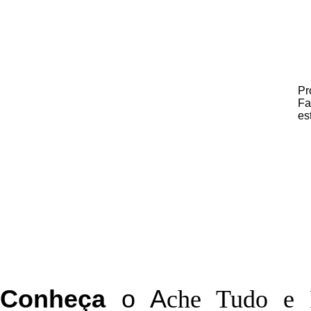
Pr
Fa
es
C
onheça
o
A
che Tudo e 