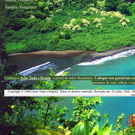
Família: Pongidae
C
onheça o
A
che Tudo e Região
o portal
de todos Brasileiros.
Coloque este portal nos se
g
ostamos de suas críticas e su
Copyright © 1999 [Ache Tudo e Região]. Todos os direitos reservado. Revisado em:
23 julho, 2025
. Nã
vis