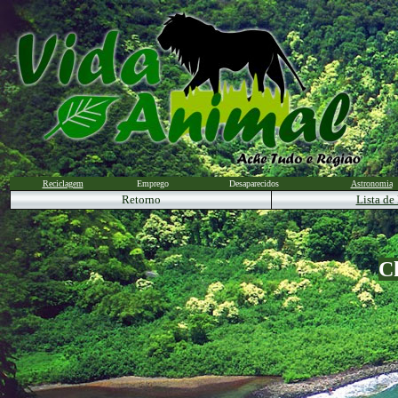
Reciclagem
Emprego
Desaparecidos
Astronomia
Retorno
Lista de
C