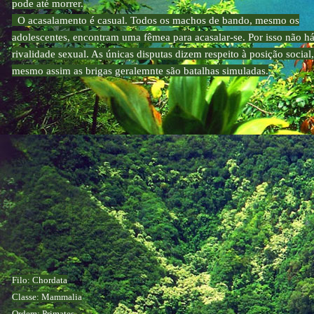
pode até morrer.
O acasalamento é casual. Todos os machos de bando, mesmo os
adolescentes, encontram uma fêmea para acasalar-se. Por isso não h
rivalidade sexual. As únicas disputas dizem respeito à posição social,
mesmo assim as brigas geralemnte são batalhas simuladas.
Filo: Chordata
Classe: Mammalia
Ordem: Primates