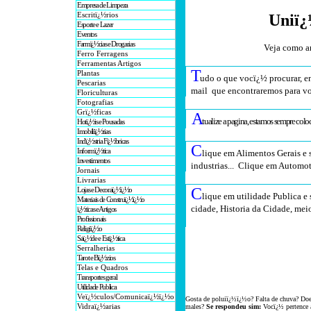
Empresa de Limpeza
Escritï¿½rios
Uniï¿
Esporte e Lazer
Eventos
Farmï¿½cias e Drogarias
Veja como a
Ferro Ferragens
Ferramentas Artigos
T
Plantas
udo o que vocï¿½ procurar, en
Pescarias
mail que encontraremos para v
Floriculturas
Fotografias
Grï¿½ficas
A
tualize a pagina, estamos sempre col
Hotï¿½is e Pousadas
Imobiliï¿½rias
Indï¿½stria Fï¿½bricas
C
Informï¿½tica
lique em Alimentos Gerais e 
Investimentos
industrias... Clique em Automot
Jornais
Livrarias
C
Lojas e Decoraï¿½ï¿½o
lique em utilidade Publica e 
Materiais de Construï¿½ï¿½o
cidade, Historia da Cidade, mei
ï¿½ticas e Artigos
Profissionais
Religiï¿½o
Saï¿½de e Estï¿½tica
Serralherias
Tarot e Bï¿½zios
Telas e Quadros
Transportes geral
Utilidade Publica
Veï¿½culos/Comunicaï¿½ï¿½o
Gosta de poluiï¿½ï¿½o? Falta de chuva? Doe
Vidraï¿½arias
males?
Se respondeu sim:
Vocï¿½ pertence 