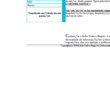
da razï¿½o, ditado popular
. Optou
pela
burri
Web
ï¿½RVOR
E NATIVA
"
)
Xerox
Saï¿½de 'nï¿½o' se faz
construindo somen
Transforme sua Cidade em um
despoluiï¿½ï¿½o da ï¿½gua, despoluiï¿½ï¿½o
paraï¿½so
saï¿½de de todos
C
onheï¿½a o A
che Tudo e Regiao o 
diversidade de informaï¿½ï¿½es ï¿½tei
sugestï¿½es, elas nos ajudam a melhora
Copyright ï¿½ 1999 [Ache Tudo e Regiï¿½o]. Todos os dir