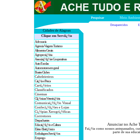
Pesquisar
Meio Ambien
Desaparecidos
E
Cidades de A
lagoas
Clique em Serviï¿½o
Advocacia
Agencia Viagens Turismo
Alimentos Gerais
Agropecuï¿½ria
Associaï¿½ï¿½es Cooperativas
Auto Escolas
Automotores em geral
Boates Clubes
Cabeleireiros
Caï¿½a e Pesca
Cartï¿½rios
Classificados
Cinemas
Clï¿½nicas Veterinï¿½ria
Comunicaï¿½ï¿½o Visual
Confecï¿½ï¿½es e Lojas
Cï¿½pias Xerogrï¿½ficas
Corrretores
Despachantes
Anunciar no Ache T
Educaï¿½ï¿½o e Cultura
Faï¿½a como nossos antepassados, cu
Eletro Eletrï¿½nico
parte de sua educa
Embalagens Serviï¿½os
Emprego