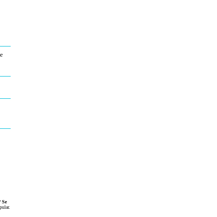
ue
?
Se
pular
.