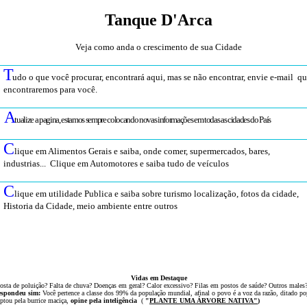
Tanque D'Arca
Veja como anda o crescimento de sua Cidade
T
udo o que você procurar, encontrará aqui, mas se não encontrar, envie e-mail q
encontraremos para você
.
A
tualize a pagina, estamos sempre colocando novas informações em todas as cidades do País
C
lique em Alimentos Gerais e saiba, onde comer, supermercados, bares,
industrias... Clique em Automotores e saiba tudo de veículos
C
lique em utilidade Publica e saiba sobre turismo localização, fotos da cidade,
Historia da Cidade, meio ambiente entre outros
Vidas em Destaque
osta de poluição? Falta de chuva? Doenças em geral? Calor excessivo? Filas em postos de saúde? Outros males
espondeu sim:
Você pertence a classe dos 99% da população mundial, afinal o povo é a voz da razão, ditado po
ptou
pela
burrice
maciça,
opine pela inteligência
(
"
PLANTE UMA ÁRVOR
E NATIVA
"
)