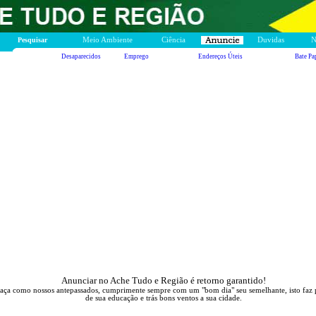
Pesquisar
Meio Ambiente
Ciência
Duvidas
N
Desaparecidos
Emprego
Endereços Úteis
Bate Pa
Anunciar no Ache Tudo e Região é retorno garantido!
aça como nossos antepassados, cumprimente sempre com um "bom dia" seu semelhante, isto faz 
de sua educação e trás bons ventos a sua cidade.