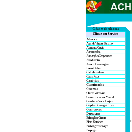
Cidades de A
lagoas
Clique em Serviço
Advocacia
Agencia Viagens Turismo
Alimentos Gerais
Agropecuária
Associações Cooperativas
Auto Escolas
Automotores em geral
Boates Clubes
Cabeleireiros
Caça e Pesca
Cartórios
Classificados
Cinemas
Clínicas Veterinária
Comunicação Visual
Confecções e Lojas
Cópias Xerográficas
Corrretores
Despachantes
Educação e Cultura
F
Eletro Eletrônico
Embalagens Serviços
Emprego