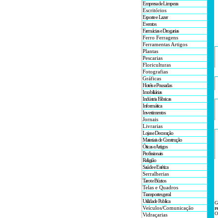
Empresa de Limpeza
Escritórios
Esporte e Lazer
Eventos
Farmácias e Drogarias
Ferro Ferragens
Ferramentas Artigos
Plantas
Pescarias
Floriculturas
Fotografias
Gráficas
Hotéis e Pousadas
Imobiliárias
Indústria Fábricas
Informática
Investimentos
Jornais
Livrarias
Lojas e Decoração
Materiais de Construção
Óticas e Artigos
Profissionais
Religião
Saúde e Estética
Serralherias
Tarot e Búzios
Telas e Quadros
Transportes geral
Utilidade Publica
G
Veículos/Comunicação
r
O
Vidraçarias