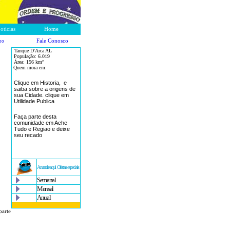
oticias
Home
Fale Conosco
po
Tanque D'Arca AL
População:
6.019
Área: 156
km²
Quem mora em:
Clique em Historia, e
saiba sobre a origens de
sua Cidade. clique em
Utilidade Publica
Faça parte desta
comunidade em Ache
Tudo e Regiao e deixe
seu recado
Anuncie aqui Ofertas especiais
Semanal
Mensal
Anual
parte