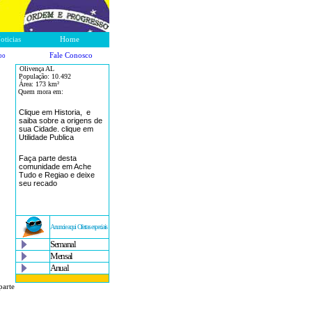
oticias
Home
Fale Conosco
po
Olivença AL
População:
10.492
Área: 173
km²
Quem mora em:
Clique em Historia, e
saiba sobre a origens de
sua Cidade. clique em
Utilidade Publica
Faça parte desta
comunidade em Ache
Tudo e Regiao e deixe
seu recado
Anuncie aqui Ofertas especiais
Semanal
Mensal
Anual
parte