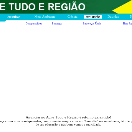
Pesquisar
Meio Ambiente
Ciência
Duvidas
N
Desaparecidos
Emprego
Endereços Úteis
Bate Pa
Anunciar no Ache Tudo e Região é retorno garantido!
aça como nossos antepassados, cumprimente sempre com um "bom dia" seu semelhante, isto faz 
de sua educação e trás bons ventos a sua cidade.