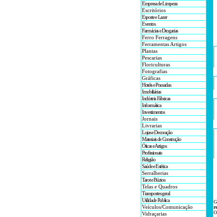
Empresa de Limpeza
Escritórios
Esporte e Lazer
Eventos
Farmácias e Drogarias
Ferro Ferragens
Ferramentas Artigos
Plantas
Pescarias
Floriculturas
Fotografias
Gráficas
Hotéis e Pousadas
Imobiliárias
Indústria Fábricas
Informática
Investimentos
Jornais
Livrarias
Lojas e Decoração
Materiais de Construção
Óticas e Artigos
Profissionais
Religião
Saúde e Estética
Serralherias
Tarot e Búzios
Telas e Quadros
Transportes geral
Utilidade Publica
G
Veículos/Comunicação
r
O
Vidraçarias