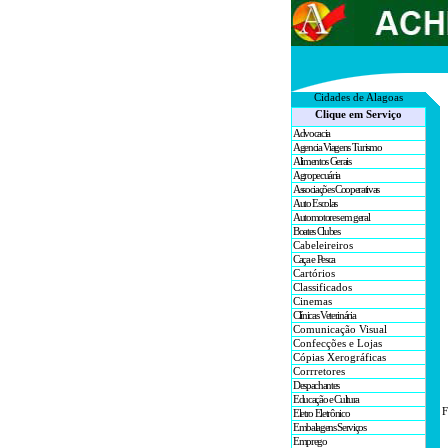
Cidades de A
lagoas
Clique em Serviço
Advocacia
Agencia Viagens Turismo
Alimentos Gerais
Agropecuária
Associações Cooperativas
Auto Escolas
Automotores em geral
Boates Clubes
Cabeleireiros
Caça e Pesca
Cartórios
Classificados
Cinemas
Clínicas Veterinária
Comunicação Visual
Confecções e Lojas
Cópias Xerográficas
Corrretores
Despachantes
Educação e Cultura
F
Eletro Eletrônico
Embalagens Serviços
Emprego