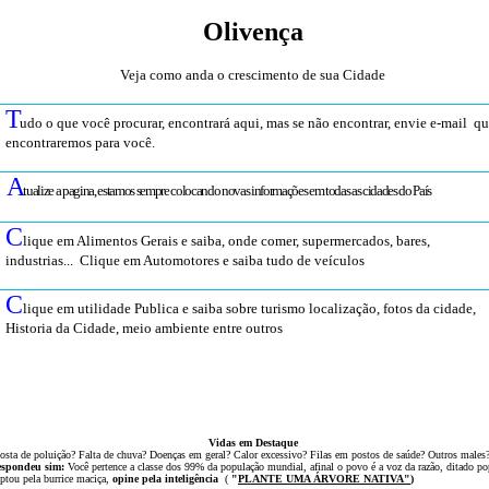
Olivença
Veja como anda o crescimento de sua Cidade
T
udo o que você procurar, encontrará aqui, mas se não encontrar, envie e-mail q
encontraremos para você
.
A
tualize a pagina, estamos sempre colocando novas informações em todas as cidades do País
C
lique em Alimentos Gerais e saiba, onde comer, supermercados, bares,
industrias... Clique em Automotores e saiba tudo de veículos
C
lique em utilidade Publica e saiba sobre turismo localização, fotos da cidade,
Historia da Cidade, meio ambiente entre outros
Vidas em Destaque
osta de poluição? Falta de chuva? Doenças em geral? Calor excessivo? Filas em postos de saúde? Outros males
espondeu sim:
Você pertence a classe dos 99% da população mundial, afinal o povo é a voz da razão, ditado po
ptou
pela
burrice
maciça,
opine pela inteligência
(
"
PLANTE UMA ÁRVOR
E NATIVA
"
)