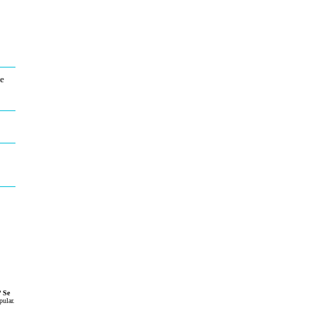
ue
?
Se
pular
.