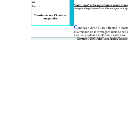
Web
Saúde 'não' se faz
construindo somente hos
Xerox
da água, despoluição do ar alimentação sem agr
Transforme sua Cidade em
um paraíso
C
onheça o A
che Tudo e Regiao o port
diversidade de informações úteis
ao seu 
elas nos ajudam a melhorar a cada ano.
Copyright © 1999 [Ache Tudo e Região]. Todos os d