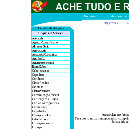
Pesquisar
Meio Ambien
Desaparecidos
E
Cidades de A
lagoas
Clique em Serviço
Advocacia
Agencia Viagens Turismo
Alimentos Gerais
Agropecuária
Associações Cooperativas
Auto Escolas
Automotores em geral
Boates Clubes
Cabeleireiros
Caça e Pesca
Cartórios
Classificados
Cinemas
Clínicas Veterinária
Comunicação Visual
Confecções e Lojas
Cópias Xerográficas
Corrretores
Despachantes
Anunciar no Ache
Educação e Cultura
Faça como nossos antepassados, cumprim
Eletro Eletrônico
de sua educaç
Embalagens Serviços
Emprego