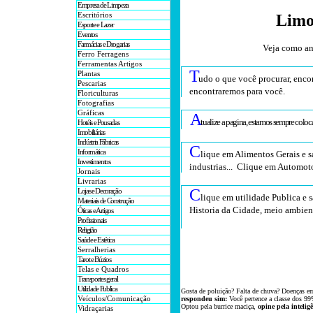
Empresa de Limpeza
Escritórios
Limo
Esporte e Lazer
Eventos
Farmácias e Drogarias
Veja como an
Ferro Ferragens
Ferramentas Artigos
T
Plantas
udo o que você procurar, encon
Pescarias
encontraremos para você
.
Floriculturas
Fotografias
Gráficas
A
tualize a pagina, estamos sempre colo
Hotéis e Pousadas
Imobiliárias
Indústria Fábricas
C
Informática
lique em Alimentos Gerais e s
Investimentos
industrias... Clique em Automoto
Jornais
Livrarias
C
Lojas e Decoração
lique em utilidade Publica e s
Materiais de Construção
Historia da Cidade, meio ambient
Óticas e Artigos
Profissionais
Religião
Saúde e Estética
Serralherias
Tarot e Búzios
Telas e Quadros
Transportes geral
Utilidade Publica
Gosta de poluição? Falta de chuva? Doenças e
Veículos/Comunicação
respondeu sim:
Você pertence a classe dos 99
Optou
pela
burrice
maciça,
opine pela intelig
Vidraçarias