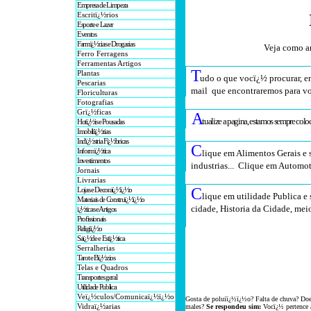
Empresa de Limpeza
Escritï¿½rios
Esporte e Lazer
Eventos
Farmï¿½cias e Drogarias
Veja como a
Ferro Ferragens
Ferramentas Artigos
T
Plantas
udo o que vocï¿½ procurar, en
Pescarias
mail que encontraremos para v
Floriculturas
Fotografias
Grï¿½ficas
A
tualize a pagina, estamos sempre col
Hotï¿½is e Pousadas
Imobiliï¿½rias
Indï¿½stria Fï¿½bricas
C
Informï¿½tica
lique em Alimentos Gerais e 
Investimentos
industrias... Clique em Automot
Jornais
Livrarias
C
Lojas e Decoraï¿½ï¿½o
lique em utilidade Publica e 
Materiais de Construï¿½ï¿½o
cidade, Historia da Cidade, mei
ï¿½ticas e Artigos
Profissionais
Religiï¿½o
Saï¿½de e Estï¿½tica
Serralherias
Tarot e Bï¿½zios
Telas e Quadros
Transportes geral
Utilidade Publica
Veï¿½culos/Comunicaï¿½ï¿½o
Gosta de poluiï¿½ï¿½o? Falta de chuva? Doe
Vidraï¿½arias
males?
Se respondeu sim:
Vocï¿½ pertence 