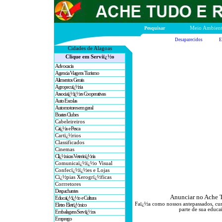
Pesquisar
Meio Ambien
Desaparecidos
E
Cidades de A
lagoas
Clique em Serviï¿½o
Advocacia
Agencia Viagens Turismo
Alimentos Gerais
Agropecuï¿½ria
Associaï¿½ï¿½es Cooperativas
Auto Escolas
Automotores em geral
Boates Clubes
Cabeleireiros
Caï¿½a e Pesca
Cartï¿½rios
Classificados
Cinemas
Clï¿½nicas Veterinï¿½ria
Comunicaï¿½ï¿½o Visual
Confecï¿½ï¿½es e Lojas
Cï¿½pias Xerogrï¿½ficas
Corrretores
Despachantes
Anunciar no Ache T
Educaï¿½ï¿½o e Cultura
Faï¿½a como nossos antepassados, cu
Eletro Eletrï¿½nico
parte de sua educa
Embalagens Serviï¿½os
Emprego