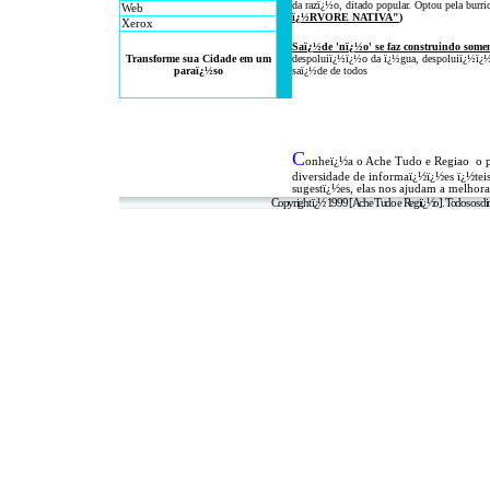
da razï¿½o, ditado popular
. Optou
pela
burri
Web
ï¿½RVOR
E NATIVA
"
)
Xerox
Saï¿½de 'nï¿½o' se faz
construindo somen
Transforme sua Cidade em um
despoluiï¿½ï¿½o da ï¿½gua, despoluiï¿½ï¿½o
paraï¿½so
saï¿½de de todos
C
onheï¿½a o A
che Tudo e Regiao o 
diversidade de informaï¿½ï¿½es ï¿½tei
sugestï¿½es, elas nos ajudam a melhora
Copyright ï¿½ 1999 [Ache Tudo e Regiï¿½o]. Todos os dir