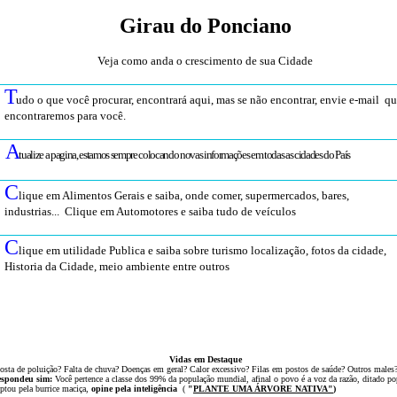
Girau do Ponciano
Veja como anda o crescimento de sua Cidade
T
udo o que você procurar, encontrará aqui, mas se não encontrar, envie e-mail q
encontraremos para você
.
A
tualize a pagina, estamos sempre colocando novas informações em todas as cidades do País
C
lique em Alimentos Gerais e saiba, onde comer, supermercados, bares,
industrias... Clique em Automotores e saiba tudo de veículos
C
lique em utilidade Publica e saiba sobre turismo localização, fotos da cidade,
Historia da Cidade, meio ambiente entre outros
Vidas em Destaque
osta de poluição? Falta de chuva? Doenças em geral? Calor excessivo? Filas em postos de saúde? Outros males
espondeu sim:
Você pertence a classe dos 99% da população mundial, afinal o povo é a voz da razão, ditado po
ptou
pela
burrice
maciça,
opine pela inteligência
(
"
PLANTE UMA ÁRVOR
E NATIVA
"
)