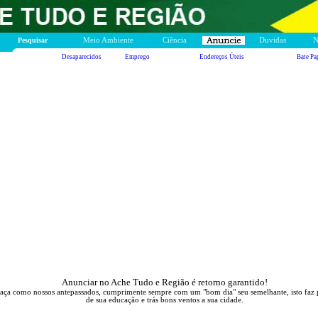
Pesquisar
Meio Ambiente
Ciência
Duvidas
N
Desaparecidos
Emprego
Endereços Úteis
Bate Pa
Anunciar no Ache Tudo e Região é retorno garantido!
aça como nossos antepassados, cumprimente sempre com um "bom dia" seu semelhante, isto faz 
de sua educação e trás bons ventos a sua cidade.