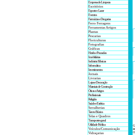
Empresa de Limpeza
Escritórios
Esporte e Lazer
Eventos
Farmácias e Drogarias
Ferro Ferragens
Ferramentas Artigos
Plantas
Pescarias
Floriculturas
Fotografias
Gráficas
Hotéis e Pousadas
Imobiliárias
Indústria Fábricas
Informática
Investimentos
Jornais
Livrarias
Lojas e Decoração
Materiais de Construção
Óticas e Artigos
Profissionais
Religião
Saúde e Estética
Serralherias
Tarot e Búzios
Telas e Quadros
Transportes geral
Utilidade Publica
G
Veículos/Comunicação
r
O
Vidraçarias