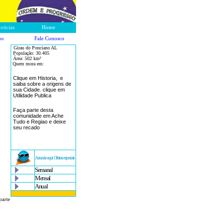
oticias
Home
Fale Conosco
po
Girau do Ponciano AL
População:
30.405
Área: 502
km²
Quem mora em:
Clique em Historia, e
saiba sobre a origens de
sua Cidade. clique em
Utilidade Publica
Faça parte desta
comunidade em Ache
Tudo e Regiao e deixe
seu recado
Anuncie aqui Ofertas especiais
Semanal
Mensal
Anual
parte