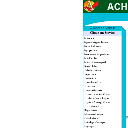
Cidades de A
lagoas
Clique em Serviço
Advocacia
Agencia Viagens Turismo
Alimentos Gerais
Agropecuária
Associações Cooperativas
Auto Escolas
Automotores em geral
Boates Clubes
Cabeleireiros
Caça e Pesca
Cartórios
Classificados
Cinemas
Clínicas Veterinária
Comunicação Visual
Confecções e Lojas
Cópias Xerográficas
Corrretores
Despachantes
Educação e Cultura
F
Eletro Eletrônico
Embalagens Serviços
Emprego