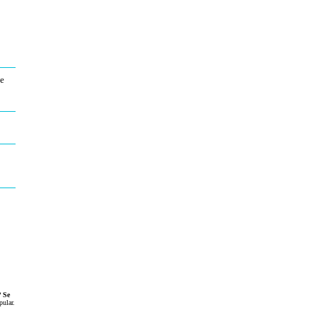
ue
?
Se
pular
.