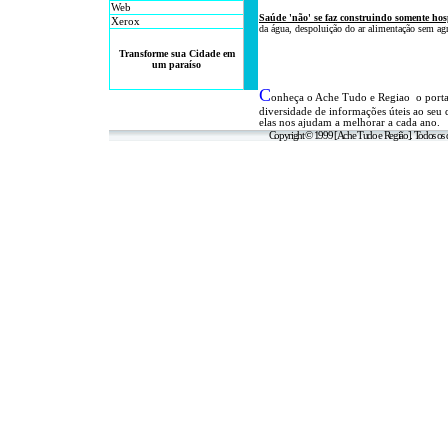
Web
Saúde 'não' se faz
construindo somente hos
Xerox
da água, despoluição do ar alimentação sem agr
Transforme sua Cidade em
um paraíso
C
onheça o A
che Tudo e Regiao o port
diversidade de informações úteis
ao seu 
elas nos ajudam a melhorar a cada ano.
Copyright © 1999 [Ache Tudo e Região]. Todos os d