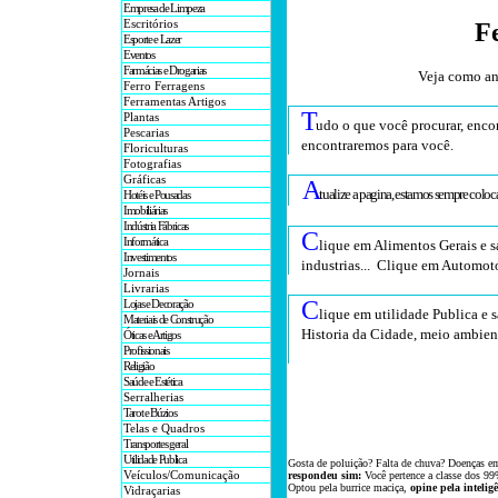
Empresa de Limpeza
Escritórios
F
Esporte e Lazer
Eventos
Farmácias e Drogarias
Veja como an
Ferro Ferragens
Ferramentas Artigos
T
Plantas
udo o que você procurar, encon
Pescarias
encontraremos para você
.
Floriculturas
Fotografias
Gráficas
A
tualize a pagina, estamos sempre colo
Hotéis e Pousadas
Imobiliárias
Indústria Fábricas
C
Informática
lique em Alimentos Gerais e s
Investimentos
industrias... Clique em Automoto
Jornais
Livrarias
C
Lojas e Decoração
lique em utilidade Publica e s
Materiais de Construção
Historia da Cidade, meio ambient
Óticas e Artigos
Profissionais
Religião
Saúde e Estética
Serralherias
Tarot e Búzios
Telas e Quadros
Transportes geral
Utilidade Publica
Gosta de poluição? Falta de chuva? Doenças e
Veículos/Comunicação
respondeu sim:
Você pertence a classe dos 99
Optou
pela
burrice
maciça,
opine pela intelig
Vidraçarias