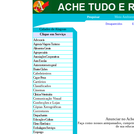
Pesquisar
Meio Ambien
Desaparecidos
E
Cidades de A
lagoas
Clique em Serviço
Advocacia
Agencia Viagens Turismo
Alimentos Gerais
Agropecuária
Associações Cooperativas
Auto Escolas
Automotores em geral
Boates Clubes
Cabeleireiros
Caça e Pesca
Cartórios
Classificados
Cinemas
Clínicas Veterinária
Comunicação Visual
Confecções e Lojas
Cópias Xerográficas
Corrretores
Despachantes
Anunciar no Ache
Educação e Cultura
Faça como nossos antepassados, cumprim
Eletro Eletrônico
de sua educaç
Embalagens Serviços
Emprego